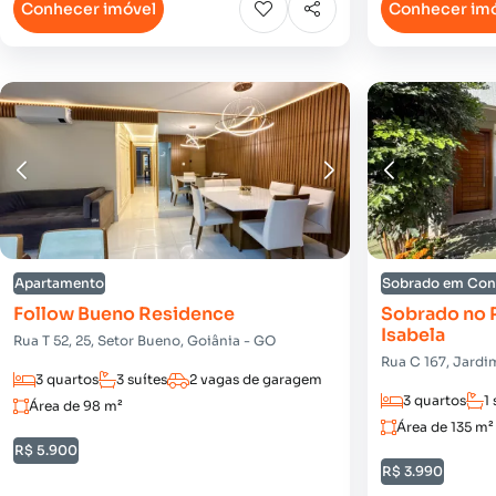
Conhecer imóvel
Conhecer im
Apartamento
Sobrado em Co
Follow Bueno Residence
Sobrado no R
Isabela
Rua T 52, 25, Setor Bueno, Goiânia - GO
Rua C 167, Jardi
3 quartos
3 suítes
2 vagas de garagem
3 quartos
1 
Área de 98 m²
Área de 135 m²
R$ 5.900
R$ 3.990