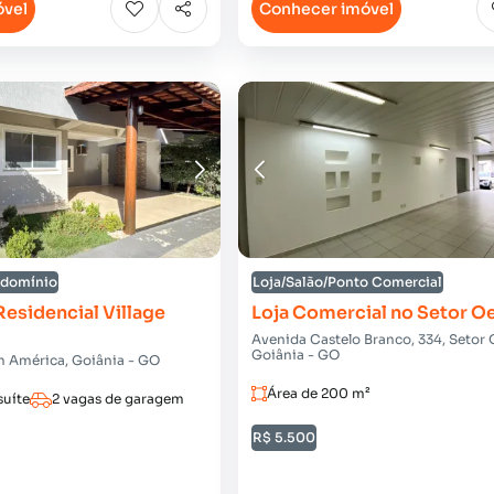
óvel
Conhecer imóvel
ndomínio
Loja/Salão/Ponto Comercial
esidencial Village
Loja Comercial no Setor O
Avenida Castelo Branco, 334, Setor 
Goiânia - GO
m América, Goiânia - GO
Área de 200 m²
suíte
2 vagas de garagem
R$ 5.500