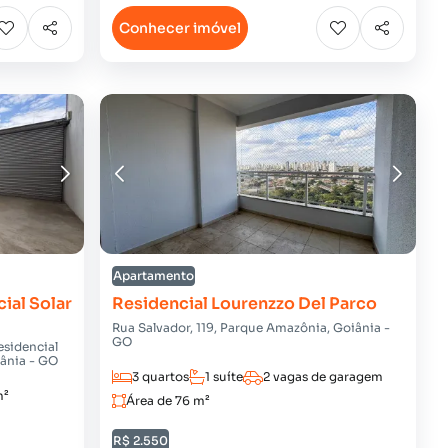
Conhecer imóvel
Apartamento
ial Solar
Residencial Lourenzzo Del Parco
Rua Salvador, 119, Parque Amazônia, Goiânia -
GO
esidencial
iânia - GO
3 quartos
1 suíte
2 vagas de garagem
m²
Área de 76 m²
R$ 2.550