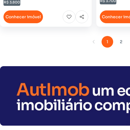
R$ 3.700
R$ 3.800
Conhecer imóvel
Conhecer im
1
2