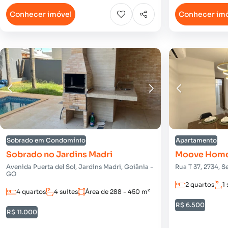
Conhecer imóvel
Conhecer im
Sobrado em Condomínio
Apartamento
Sobrado no Jardins Madri
Moove Home
Avenida Puerta del Sol, Jardins Madri, Goiânia -
Rua T 37, 2734, 
GO
2 quartos
1 
4 quartos
4 suítes
Área de 288 - 450 m²
R$ 6.500
R$ 11.000