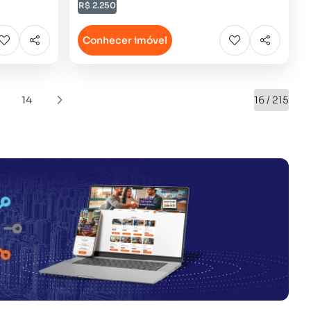
R$ 2.250
Conhecer imóvel
14
16 / 215