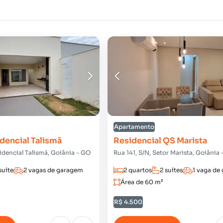
Apartamento
dencial Talismã
Residencial QS Marista
sidencial Talismã, Goiânia - GO
Rua 141, S/N, Setor Marista, Goiânia
suíte
2 vagas de garagem
2 quartos
2 suítes
1 vaga de
Área de 60 m²
R$ 4.500