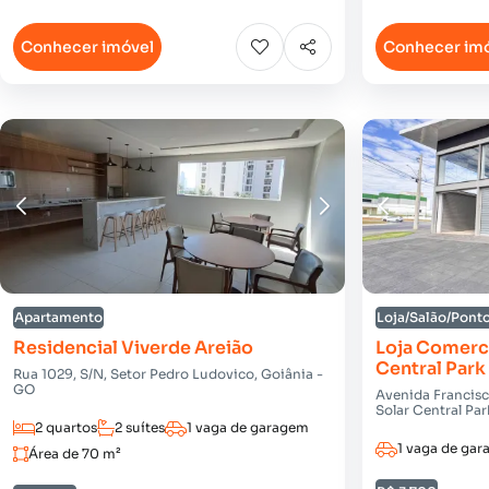
Conhecer imóvel
Conhecer im
Apartamento
Loja/Salão/Pont
Residencial Viverde Areião
Loja Comerci
Central Park
Rua 1029, S/N, Setor Pedro Ludovico, Goiânia -
GO
Avenida Francisco
Solar Central Pa
2 quartos
2 suítes
1 vaga de garagem
1 vaga de ga
Área de 70 m²