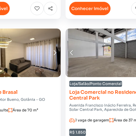
óvel
Conhecer imóvel
Loja/Salão/Ponto Comercial
 Brasal
Loja Comercial no Residenc
Central Park
Setor Bueno, Goiânia - GO
Avenida Francisco Inácio Ferreira, R
Solar Central Park, Aparecida de Go
suíte
Área de 70 m²
1 vaga de garagem
Área de 37 
R$ 1.850