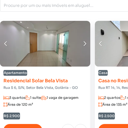
Apartamento
Casa
Residencial Solar Bela Vista
Casa no Resi
Rua S 6, S/N, Setor Bela Vista, Goiânia - GO
Rua RT 14, 14, Re
3 quartos
1 suíte
1 vaga de garagem
2 quartos
1 
Área de 120 m²
Área de 135 m²
R$ 2.900
R$ 2.500