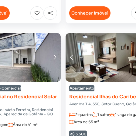
óvel
Conhecer imóvel
o Comercial
Apartamento
al no Residencial Solar
Residencial Ilhas do Caribe
Avenida T 4, 550, Setor Bueno, Goiâ
 Inácio Ferreira, Residencial
rk, Aparecida de Goiânia - GO
2 quartos
1 suíte
1 vaga de 
Área de 65 m²
ragem
Área de 41 m²
R$ 3.500