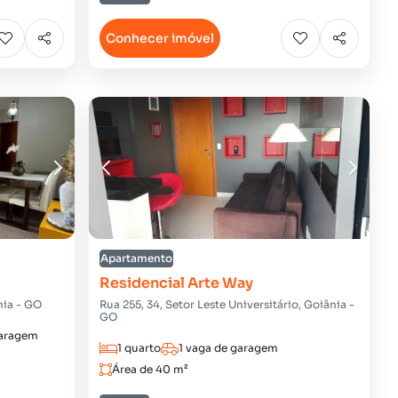
Conhecer imóvel
Apartamento
Residencial Arte Way
nia - GO
Rua 255, 34, Setor Leste Universitário, Goiânia -
GO
garagem
1 quarto
1 vaga de garagem
Área de 40 m²