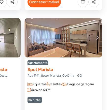
Conhecer imóvel
Apartamento
este
Spot Marista
Oeste,
Rua 1141, Setor Marista, Goiânia - GO
2 quartos
2 suítes
1 vaga de garagem
Área de 68 m²
R$ 5.700