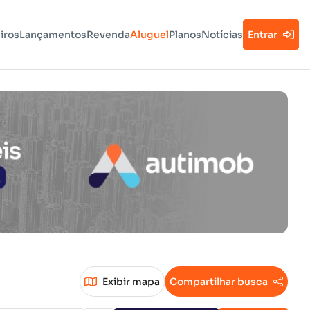
iros
Lançamentos
Revenda
Aluguel
Planos
Notícias
Entrar
Exibir mapa
Compartilhar busca