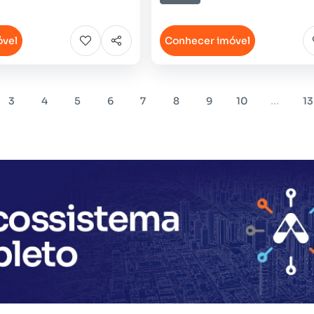
óvel
Conhecer imóvel
...
3
4
5
6
7
8
9
10
13