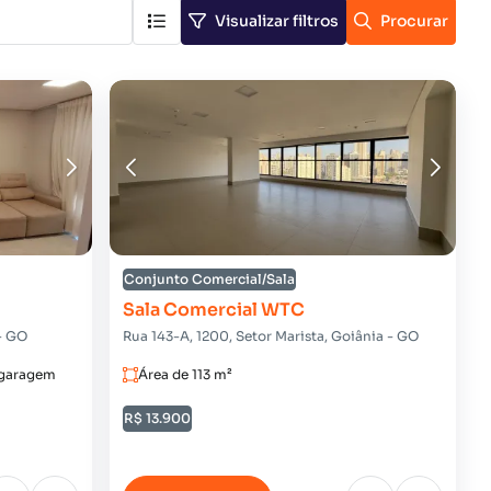
Visualizar filtros
Procurar
Conjunto Comercial/Sala
Sala Comercial WTC
 - GO
Rua 143-A, 1200, Setor Marista, Goiânia - GO
 garagem
Área de 113 m²
R$ 13.900