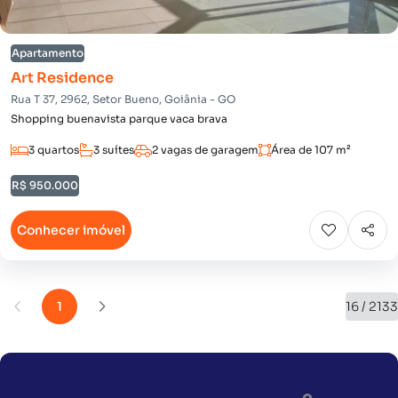
Apartamento
Art Residence
Rua T 37, 2962, Setor Bueno, Goiânia - GO
Shopping buenavista parque vaca brava
3 quartos
3 suítes
2 vagas de garagem
Área de 107 m²
R$ 950.000
Conhecer imóvel
1
16 / 2133