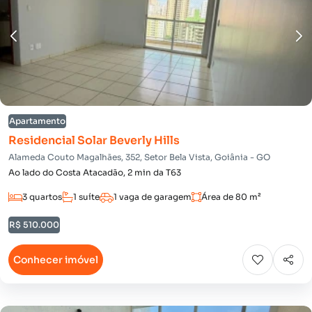
Apartamento
Residencial Solar Beverly Hills
Alameda Couto Magalhães, 352, Setor Bela Vista, Goiânia - GO
Ao lado do Costa Atacadão, 2 min da T63
3 quartos
1 suíte
1 vaga de garagem
Área de 80 m²
R$ 510.000
Conhecer imóvel