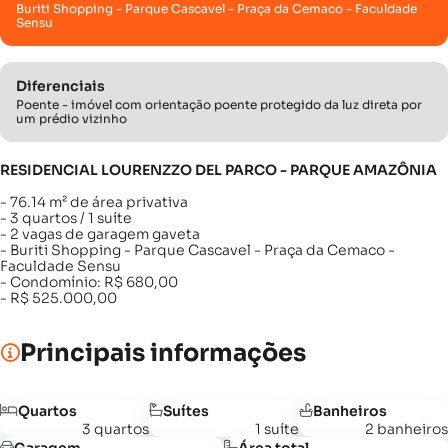
Buriti Shopping - Parque Cascavel - Praça da Cemaco - Faculdade
Sensu
Diferenciais
Poente - imóvel com orientação poente protegido da luz direta por
um prédio vizinho
RESIDENCIAL LOURENZZO DEL PARCO - PARQUE AMAZÔNIA
- 76.14 m² de área privativa
- 3 quartos / 1 suíte
- 2 vagas de garagem gaveta
- Buriti Shopping - Parque Cascavel - Praça da Cemaco -
Faculdade Sensu
- Condomínio: R$ 680,00
- R$ 525.000,00
Principais informações
Quartos
Suítes
Banheiros
3 quartos
1 suíte
2 banheiros
Garagem
Área total