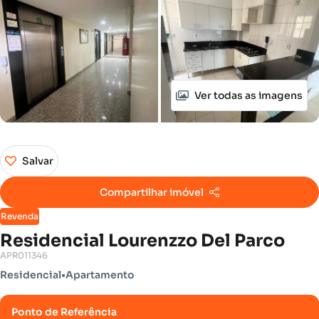
Ver todas as imagens
Salvar
Compartilhar imóvel
Revenda
Residencial Lourenzzo Del Parco
APR011346
Residencial
•
Apartamento
Ponto de Referência