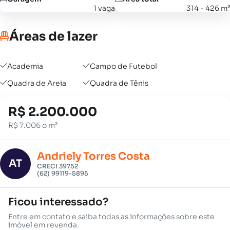
1 vaga
314 - 426 m²
Áreas de lazer
Academia
Campo de Futebol
Quadra de Areia
Quadra de Tênis
R$ 2.200.000
R$ 7.006 o m²
Andriely Torres Costa
AT
CRECI 39752
(62) 99119-5895
Ficou interessado?
Entre em contato e saiba todas as informações sobre este
imóvel em revenda.