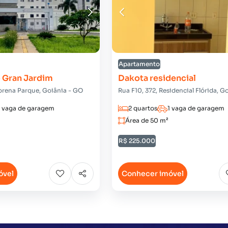
Apartamento
 Gran Jardim
Dakota residencial
orena Parque, Goiânia - GO
Rua F10, 372, Residencial Flórida, G
1 vaga de garagem
2 quartos
1 vaga de garagem
Área de 50 m²
R$ 225.000
óvel
Conhecer imóvel