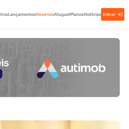
iros
Lançamentos
Revenda
Aluguel
Planos
Notícias
Entrar