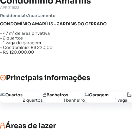
Condomínio Amarílis
APR011523
Residencial
•
Apartamento
CONDOMÍNIO AMARÍLIS - JARDINS DO CERRADO
- 47 m² de área privativa
- 2 quartos
- 1 vaga de garagem
- Condomínio: R$ 220,00
- R$ 120.000,00
Principais informações
Quartos
Banheiros
Garagem
2 quartos
1 banheiro
1 vaga
Áreas de lazer