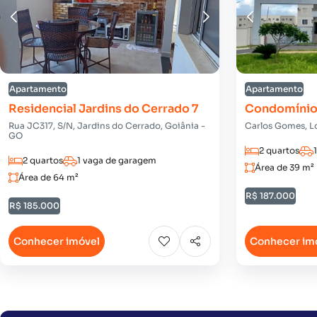
Apartamento
Apartamento
Residencial Jardins do Cerrado 7
Condomínio
Rua JC317, S/N, Jardins do Cerrado, Goiânia -
Carlos Gomes, L
GO
2 quartos
2 quartos
1 vaga de garagem
Área de 39 m²
Área de 64 m²
R$ 187.000
R$ 185.000
Conhecer imóvel
Conhecer im