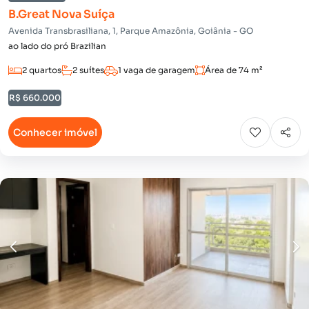
B.Great Nova Suíça
Avenida Transbrasiliana, 1, Parque Amazônia, Goiânia - GO
ao lado do pró Brazilian
2 quartos
2 suítes
1 vaga de garagem
Área de 74 m²
R$ 660.000
Conhecer imóvel