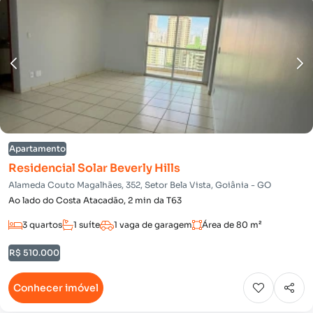
Apartamento
Residencial Solar Beverly Hills
Alameda Couto Magalhães, 352, Setor Bela Vista, Goiânia - GO
Ao lado do Costa Atacadão, 2 min da T63
3 quartos
1 suíte
1 vaga de garagem
Área de 80 m²
R$ 510.000
Conhecer imóvel