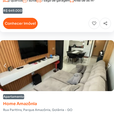
2 quartos
1 suíte
1 vaga de garagem
Área de 56 m²
R$ 649.000
Conhecer imóvel
Apartamento
Home Amazônia
Rua Paritins, Parque Amazônia, Goiânia - GO