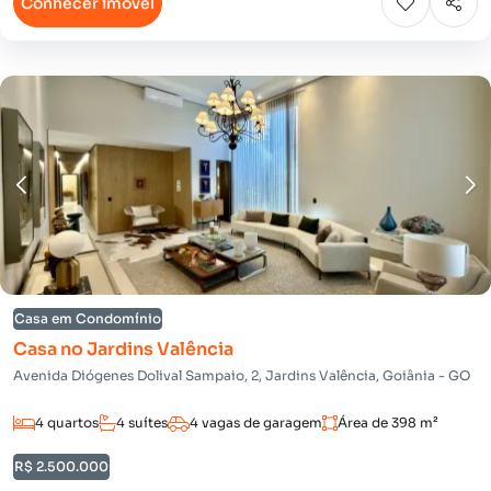
Conhecer imóvel
Casa em Condomínio
Casa no Jardins Valência
Avenida Diógenes Dolival Sampaio, 2, Jardins Valência, Goiânia - GO
4 quartos
4 suítes
4 vagas de garagem
Área de 398 m²
R$ 2.500.000