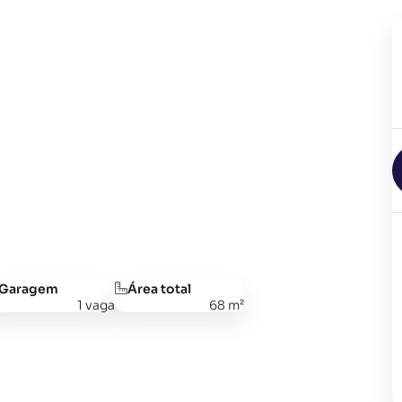
Garagem
Área total
1 vaga
68 m²