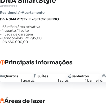
DNA SmartStyle
APR012099
Residencial
•
Apartamento
DNA SMARTSTYLE - SETOR BUENO
- 68 m² de área privativa
- 1 quarto / 1 suíte
- 1 vaga de garagem
- Condomínio: R$ 795,00
- R$ 650.000,00
Principais informações
Quartos
Suítes
Banheiros
1 quarto
1 suíte
1 banheiro
Áreas de lazer