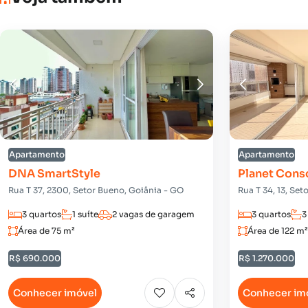
Apartamento
Apartamento
DNA SmartStyle
Planet Cons
Rua T 37, 2300, Setor Bueno, Goiânia - GO
Rua T 34, 13, Se
3 quartos
1 suíte
2 vagas de garagem
3 quartos
3
Área de 75 m²
Área de 122 m²
R$ 690.000
R$ 1.270.000
Conhecer imóvel
Conhecer im