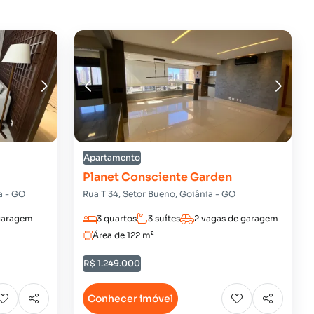
Apartamento
Planet Consciente Garden
a - GO
Rua T 34, Setor Bueno, Goiânia - GO
 garagem
3 quartos
3 suítes
2 vagas de garagem
Área de 122 m²
R$ 1.249.000
Conhecer imóvel