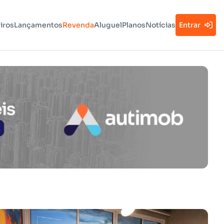
iros
Lançamentos
Revenda
Aluguel
Planos
Notícias
Entrar