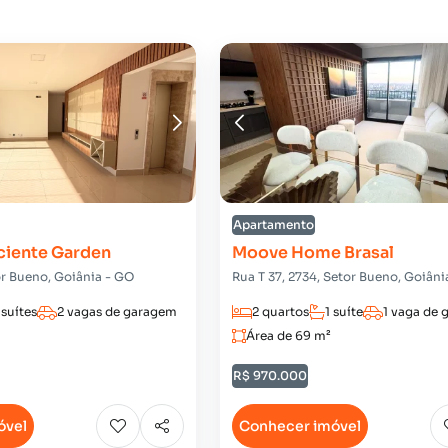
Apartamento
ciente Garden
Moove Home Brasal
tor Bueno, Goiânia - GO
Rua T 37, 2734, Setor Bueno, Goiâni
 suítes
2 vagas de garagem
2 quartos
1 suíte
1 vaga de
Área de 69 m²
R$ 970.000
óvel
Conhecer imóvel