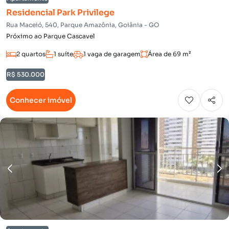
Residencial Park Privilege
Rua Maceió, 540, Parque Amazônia, Goiânia - GO
Próximo ao Parque Cascavel
2 quartos
1 suíte
1 vaga de garagem
Área de 69 m²
R$ 530.000
Conhecer imóvel