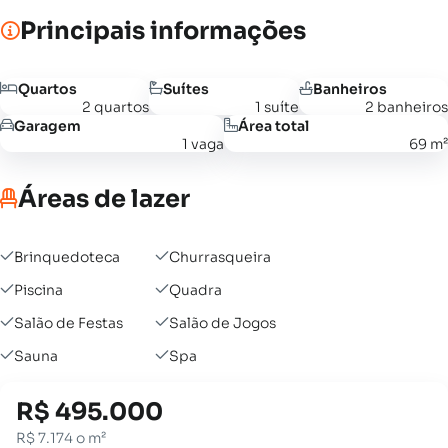
Principais informações
Quartos
Suítes
Banheiros
2 quartos
1 suíte
2 banheiros
Garagem
Área total
1 vaga
69 m²
Áreas de lazer
Brinquedoteca
Churrasqueira
Piscina
Quadra
Salão de Festas
Salão de Jogos
Sauna
Spa
R$ 495.000
R$ 7.174 o m²