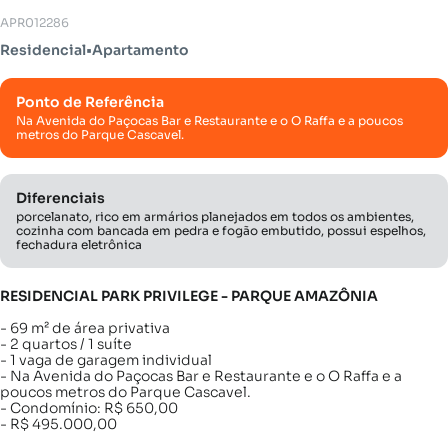
APR012286
Residencial
•
Apartamento
Ponto de Referência
Na Avenida do Paçocas Bar e Restaurante e o O Raffa e a poucos
metros do Parque Cascavel.
Diferenciais
porcelanato, rico em armários planejados em todos os ambientes,
cozinha com bancada em pedra e fogão embutido, possui espelhos,
fechadura eletrônica
RESIDENCIAL PARK PRIVILEGE - PARQUE AMAZÔNIA
- 69 m² de área privativa
- 2 quartos / 1 suíte
- 1 vaga de garagem individual
- Na Avenida do Paçocas Bar e Restaurante e o O Raffa e a
poucos metros do Parque Cascavel.
- Condomínio: R$ 650,00
- R$ 495.000,00