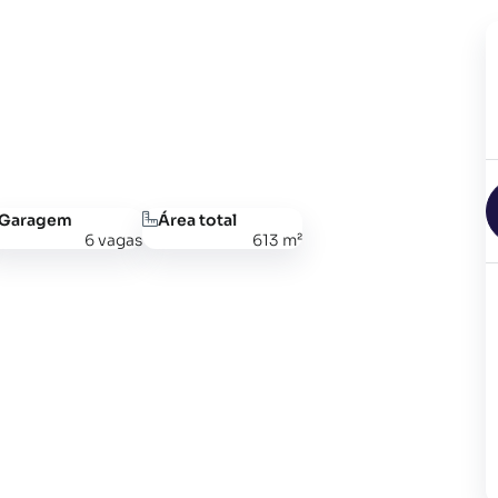
Garagem
Área total
6 vagas
613 m²