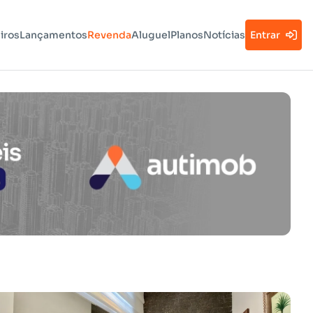
iros
Lançamentos
Revenda
Aluguel
Planos
Notícias
Entrar