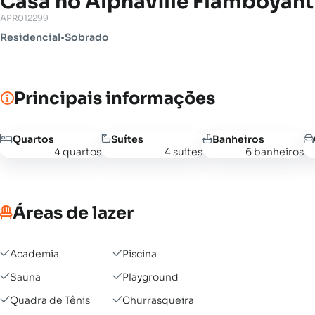
Casa no Alphaville Flamboyant
APR012299
Residencial
•
Sobrado
Principais informações
Quartos
Suítes
Banheiros
4 quartos
4 suítes
6 banheiros
Áreas de lazer
Academia
Piscina
Sauna
Playground
Quadra de Tênis
Churrasqueira