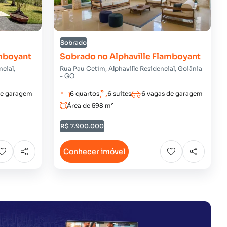
Sobrado
amboyant
Sobrado no Alphaville Flamboyant
ncial,
Rua Pau Cetim, Alphaville Residencial, Goiânia
- GO
de garagem
6 quartos
6 suítes
6 vagas de garagem
Área de 598 m²
R$ 7.900.000
Conhecer imóvel