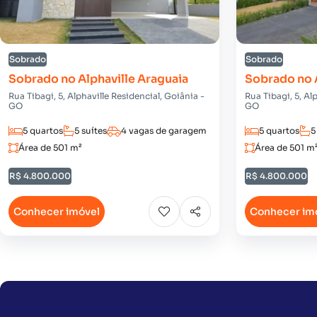
Sobrado
Sobrado
Sobrado no Alphaville Araguaia
Sobrado no A
Rua Tibagi, 5, Alphaville Residencial, Goiânia -
Rua Tibagi, 5, Al
GO
GO
5 quartos
5 suítes
4 vagas de garagem
5 quartos
5
Área de 501 m²
Área de 501 m
R$ 4.800.000
R$ 4.800.000
Conhecer imóvel
Conhecer im