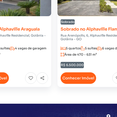
Sobrado
lphaville Araguaia
Sobrado no Alphaville Fl
phaville Residencial, Goiânia -
Rua Arenópolis, 6, Alphaville Reside
Goiânia - GO
 suítes
4 vagas de garagem
5 quartos
5 suítes
6 vagas 
²
Área de 470 - 631 m²
R$ 6.500.000
óvel
Conhecer imóvel