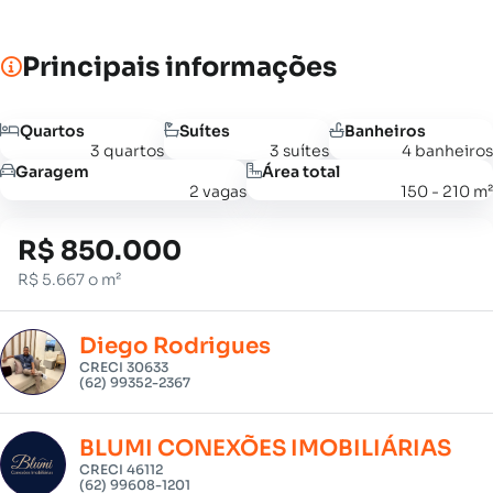
Principais informações
Quartos
Suítes
Banheiros
3 quartos
3 suítes
4 banheiros
Garagem
Área total
2 vagas
150 - 210 m²
R$ 850.000
R$ 5.667 o m²
Diego Rodrigues
CRECI 30633
(62) 99352-2367
BLUMI CONEXÕES IMOBILIÁRIAS
CRECI 46112
(62) 99608-1201