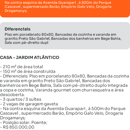
Na contra esquina da Avenida Guarapari , á 500m do Parque
Cascavel , supermercado Barão, Empório Galo Veio, Drogaria
Drogamarys;
Diferenciais
Piso em porcelanato 80x80, Bancadas da cozinha e varanda em
granito Preto São Gabriel, Bancadas dos banheiros em Bege Bahia,
Sala com pé-direito dupl
CASA - JARDIM ATLÂNTICO
- 210 m² de área total
- 150 m² de área construída
- Diferenciais: Piso em porcelanato 80x80, Bancadas da cozinha
e varanda em granito Preto São Gabriel, Bancadas dos
banheiros em Bege Bahia, Sala com pé-direito duplo integrada
a copa e cozinha, Varanda gourmet com churrasqueira e área
descoberta.
- 3 quartos / 3 suítes
- 2 vagas de garagem gaveta
- Na contra esquina da Avenida Guarapari , á 500m do Parque
Cascavel , supermercado Barão, Empório Galo Veio, Drogaria
Drogamarys;
- Posição solar: Poente;
- R$ 850.000,00