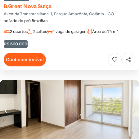
B.Great Nova Suíça
Avenida Transbrasiliana, 1, Parque Amazônia, Goiânia - GO
ao lado do pró Brazilian
2 quartos
2 suítes
1 vaga de garagem
Área de 74 m²
R$ 660.000
Conhecer imóvel