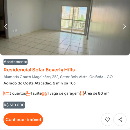
Apartamento
Residencial Solar Beverly Hills
Alameda Couto Magalhães, 352, Setor Bela Vista, Goiânia - GO
Ao lado do Costa Atacadão, 2 min da T63
3 quartos
1 suíte
1 vaga de garagem
Área de 80 m²
R$ 510.000
Conhecer imóvel