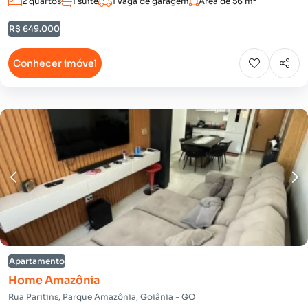
2 quartos
1 suíte
1 vaga de garagem
Área de 56 m²
R$ 649.000
Conhecer imóvel
Apartamento
Home Amazônia
Rua Paritins, Parque Amazônia, Goiânia - GO