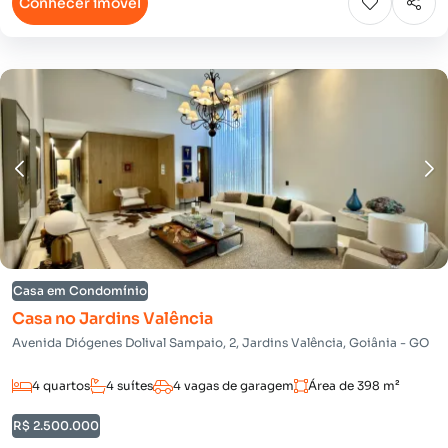
Conhecer imóvel
Casa em Condomínio
Casa no Jardins Valência
Avenida Diógenes Dolival Sampaio, 2, Jardins Valência, Goiânia - GO
4 quartos
4 suítes
4 vagas de garagem
Área de 398 m²
R$ 2.500.000