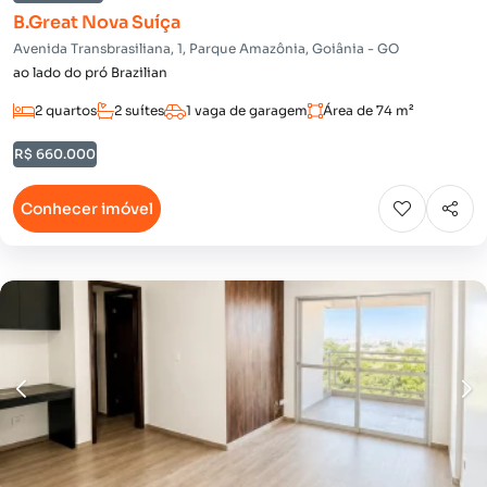
B.Great Nova Suíça
Avenida Transbrasiliana, 1, Parque Amazônia, Goiânia - GO
ao lado do pró Brazilian
2 quartos
2 suítes
1 vaga de garagem
Área de 74 m²
R$ 660.000
Conhecer imóvel