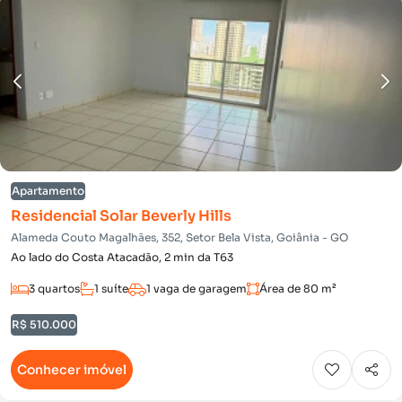
Apartamento
Residencial Solar Beverly Hills
Alameda Couto Magalhães, 352, Setor Bela Vista, Goiânia - GO
Ao lado do Costa Atacadão, 2 min da T63
3 quartos
1 suíte
1 vaga de garagem
Área de 80 m²
R$ 510.000
Conhecer imóvel