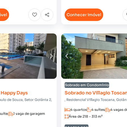
óvel
Conhecer imóvel
Sobrado em Condomínio
 Happy Days
Sobrado no Villagio Tosca
ulo de Souza, Setor Goiânia 2,
, Residencial Villagio Toscana, Goiâ
4 quartos
4 suítes
4 vagas 
suíte
1 vaga de garagem
Área de 218 - 313 m²