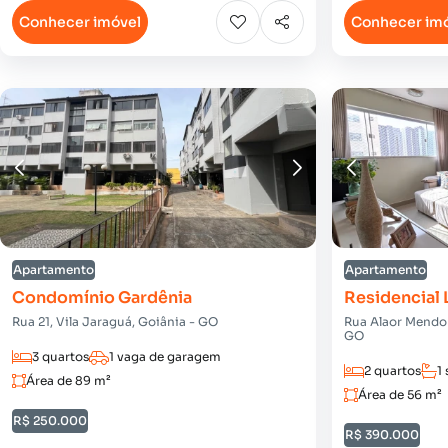
Conhecer imóvel
Conhecer im
Apartamento
Apartamento
Condomínio Gardênia
Residencial 
Rua 21, Vila Jaraguá, Goiânia - GO
Rua Alaor Mendon
GO
3 quartos
1 vaga de garagem
2 quartos
1 
Área de 89 m²
Área de 56 m²
R$ 250.000
R$ 390.000