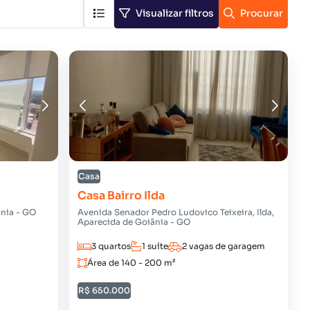
Visualizar filtros
Procurar
Casa
Casa Bairro Ilda
ânia - GO
Avenida Senador Pedro Ludovico Teixeira, Ilda,
Aparecida de Goiânia - GO
3 quartos
1 suíte
2 vagas de garagem
Área de 140 - 200 m²
R$ 650.000