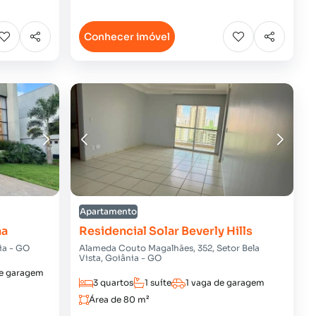
Conhecer imóvel
Apartamento
na
Residencial Solar Beverly Hills
nia - GO
Alameda Couto Magalhães, 352, Setor Bela
Vista, Goiânia - GO
de garagem
3 quartos
1 suíte
1 vaga de garagem
Área de 80 m²