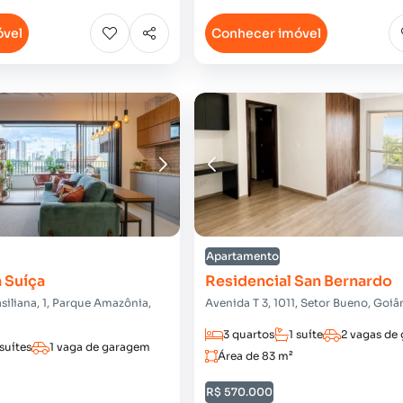
óvel
Conhecer imóvel
Apartamento
 Suíça
Residencial San Bernardo
siliana, 1, Parque Amazônia,
Avenida T 3, 1011, Setor Bueno, Goiâ
3 quartos
1 suíte
2 vagas de
 suítes
1 vaga de garagem
Área de 83 m²
R$ 570.000