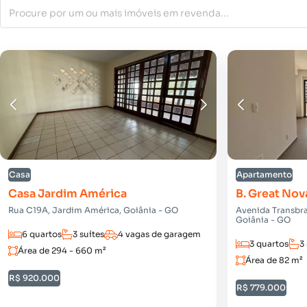
Casa
Apartamento
Casa Jardim América
B. Great Nov
Rua C19A, Jardim América, Goiânia - GO
Avenida Transbra
Goiânia - GO
6 quartos
3 suítes
4 vagas de garagem
3 quartos
3
Área de 294 - 660 m²
Área de 82 m²
R$ 920.000
R$ 779.000