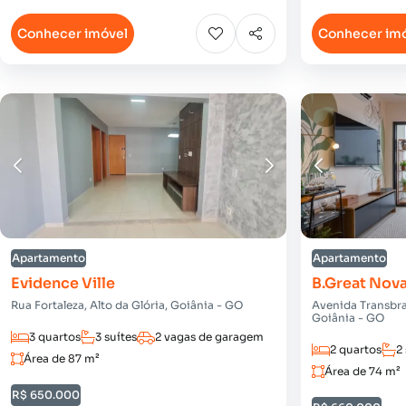
Conhecer imóvel
Conhecer im
Apartamento
Apartamento
Evidence Ville
B.Great Nova
Rua Fortaleza, Alto da Glória, Goiânia - GO
Avenida Transbra
Goiânia - GO
3 quartos
3 suítes
2 vagas de garagem
2 quartos
2
Área de 87 m²
Área de 74 m²
R$ 650.000