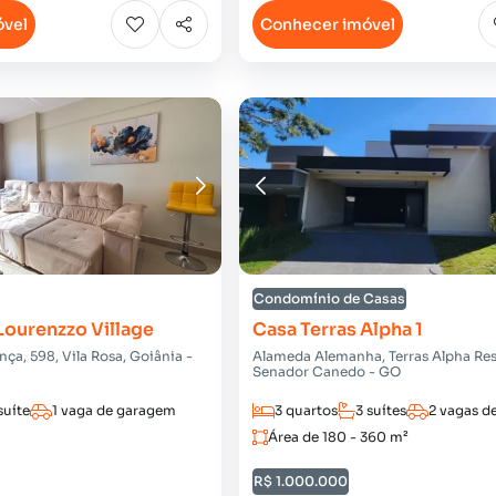
óvel
Conhecer imóvel
Condomínio de Casas
Lourenzzo Village
Casa Terras Alpha 1
ça, 598, Vila Rosa, Goiânia -
Alameda Alemanha, Terras Alpha Resi
Senador Canedo - GO
suíte
1 vaga de garagem
3 quartos
3 suítes
2 vagas d
Área de 180 - 360 m²
R$ 1.000.000