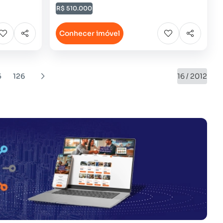
R$ 510.000
Conhecer imóvel
5
126
16 / 2012