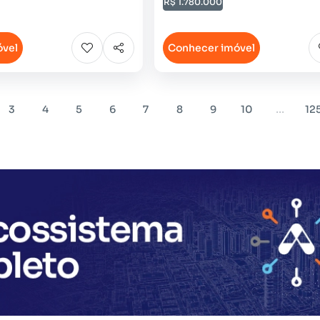
R$ 1.780.000
óvel
Conhecer imóvel
...
3
4
5
6
7
8
9
10
12