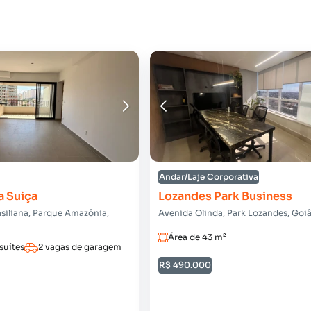
Andar/Laje Corporativa
a Suiça
Lozandes Park Business
siliana, Parque Amazônia,
Avenida Olinda, Park Lozandes, Goi
Área de 43 m²
 suítes
2 vagas de garagem
R$ 490.000