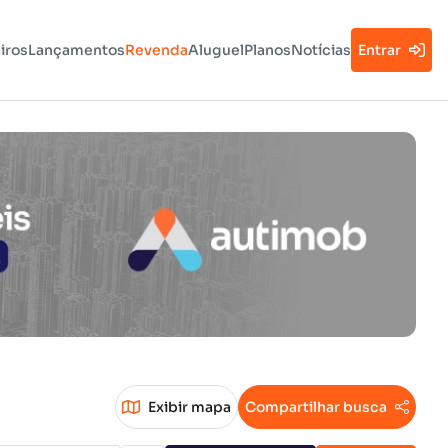
iros
Lançamentos
Revenda
Aluguel
Planos
Notícias
Entrar
Exibir mapa
Compartilhar busca