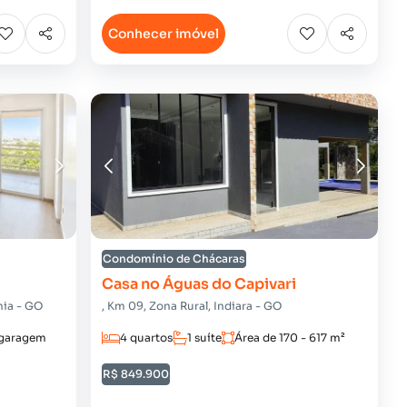
Conhecer imóvel
Condomínio de Chácaras
Casa no Águas do Capivari
nia - GO
, Km 09, Zona Rural, Indiara - GO
 garagem
4 quartos
1 suíte
Área de 170 - 617 m²
R$ 849.900