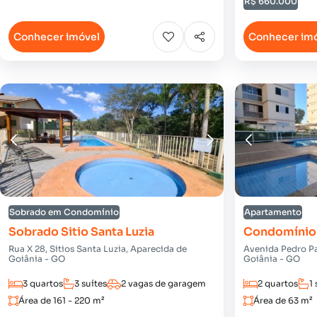
R$ 660.000
Conhecer imóvel
Conhecer im
Sobrado em Condomínio
Apartamento
Sobrado Sitio Santa Luzia
Condomínio
Rua X 28, Sitios Santa Luzia, Aparecida de
Avenida Pedro Pa
Goiânia - GO
Goiânia - GO
3 quartos
3 suítes
2 vagas de garagem
2 quartos
1 
Área de 161 - 220 m²
Área de 63 m²