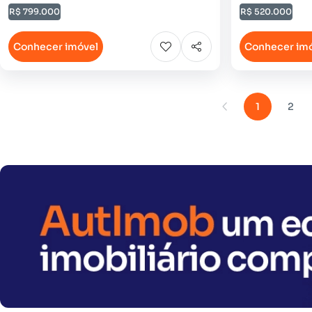
R$ 799.000
R$ 520.000
Conhecer imóvel
Conhecer im
1
2