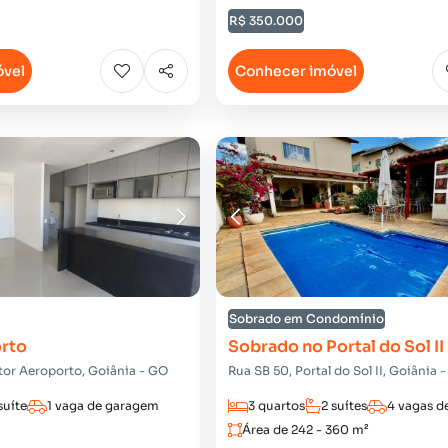
R$ 350.000
óvel
Conhecer imóvel
Sobrado em Condomínio
rto
Sobrado no Portal do Sol II
etor Aeroporto, Goiânia - GO
Rua SB 50, Portal do Sol II, Goiânia 
suíte
1 vaga de garagem
3 quartos
2 suítes
4 vagas d
Área de 242 - 360 m²