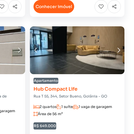
Conhecer imóvel
Apartamento
Hub Compact Life
a de
Rua T 55, 344, Setor Bueno, Goiânia - GO
2 quartos
1 suíte
1 vaga de garagem
 garagem
Área de 56 m²
R$ 649.000