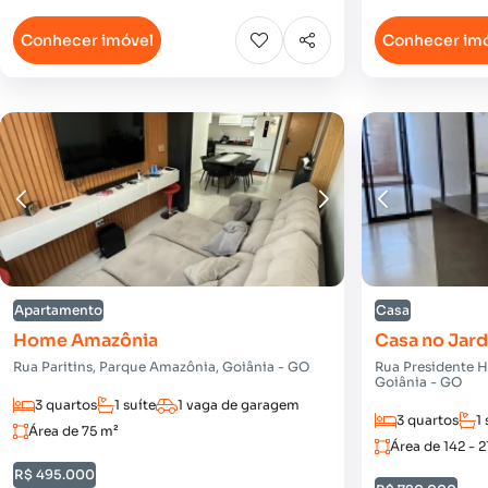
Conhecer imóvel
Conhecer im
Apartamento
Casa
Home Amazônia
Casa no Jar
Rua Paritins, Parque Amazônia, Goiânia - GO
Rua Presidente H
Goiânia - GO
3 quartos
1 suíte
1 vaga de garagem
3 quartos
1 
Área de 75 m²
Área de 142 - 
R$ 495.000