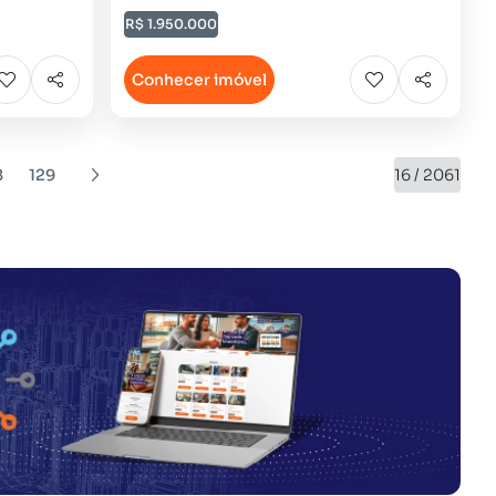
R$ 1.950.000
Conhecer imóvel
8
129
16 / 2061