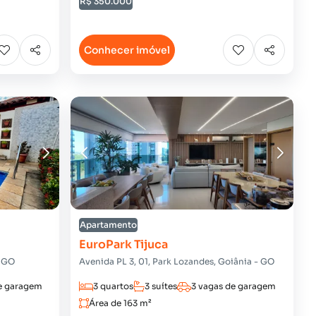
R$ 350.000
Conhecer imóvel
Apartamento
EuroPark Tijuca
- GO
Avenida PL 3, 01, Park Lozandes, Goiânia - GO
e garagem
3 quartos
3 suítes
3 vagas de garagem
Área de 163 m²