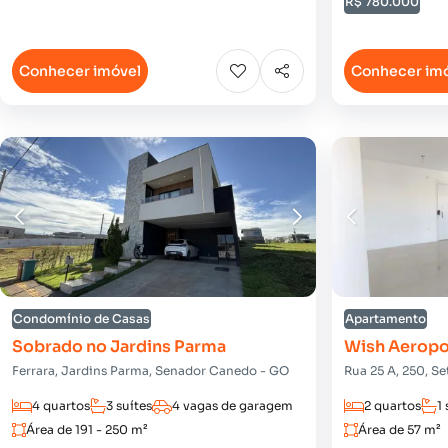
R$ 780.000
Conhecer imóvel
Conhecer im
Condomínio de Casas
Apartamento
Sobrado no Jardins Parma
Wish Aeropo
Ferrara, Jardins Parma, Senador Canedo - GO
Rua 25 A, 250, S
4 quartos
3 suítes
4 vagas de garagem
2 quartos
1 
Área de 191 - 250 m²
Área de 57 m²