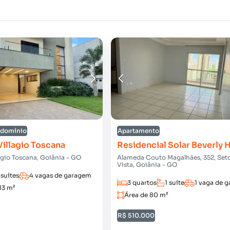
ndomínio
Apartamento
illagio Toscana
Residencial Solar Beverly H
lagio Toscana, Goiânia - GO
Alameda Couto Magalhães, 352, Seto
Vista, Goiânia - GO
 suítes
4 vagas de garagem
3 quartos
1 suíte
1 vaga de 
13 m²
Área de 80 m²
R$ 510.000