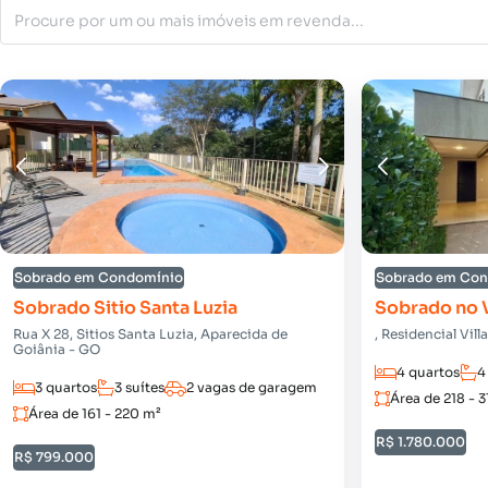
Sobrado em Condomínio
Sobrado em Co
Sobrado Sitio Santa Luzia
Sobrado no V
Rua X 28, Sitios Santa Luzia, Aparecida de
, Residencial Vil
Goiânia - GO
4 quartos
4
3 quartos
3 suítes
2 vagas de garagem
Área de 218 - 3
Área de 161 - 220 m²
R$ 1.780.000
R$ 799.000