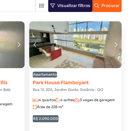
Visualizar filtros
Procurar
Apartamento
ills
Park House Flamboyant
r Bela
Rua 13, 205, Jardim Goiás, Goiânia - GO
4 quartos
4 suítes
3 vagas de garagem
garagem
Área de 228 m²
R$ 2.090.000