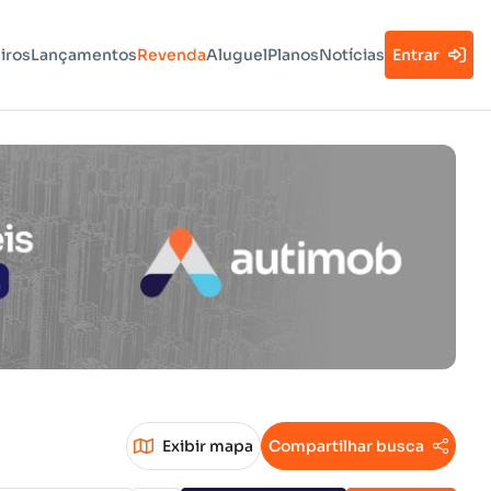
iros
Lançamentos
Revenda
Aluguel
Planos
Notícias
Entrar
Exibir mapa
Compartilhar busca