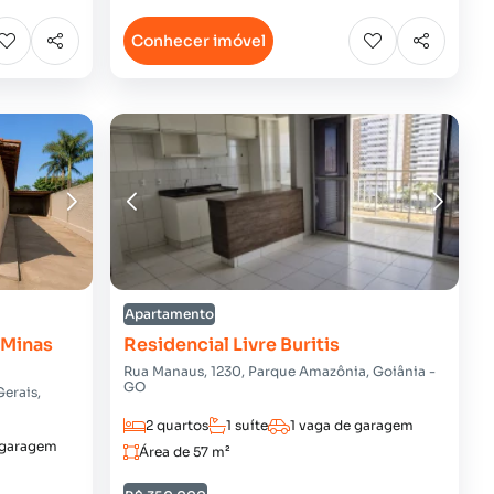
Conhecer imóvel
Apartamento
 Minas
Residencial Livre Buritis
Rua Manaus, 1230, Parque Amazônia, Goiânia -
GO
Gerais,
2 quartos
1 suíte
1 vaga de garagem
 garagem
Área de 57 m²