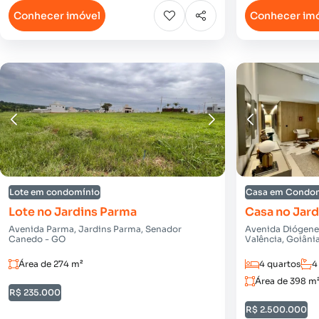
Conhecer imóvel
Conhecer im
Lote em condomínio
Casa em Condo
Lote no Jardins Parma
Casa no Jard
Avenida Parma, Jardins Parma, Senador
Avenida Diógenes
Canedo - GO
Valência, Goiâni
Área de 274 m²
4 quartos
4
Área de 398 m
R$ 235.000
R$ 2.500.000