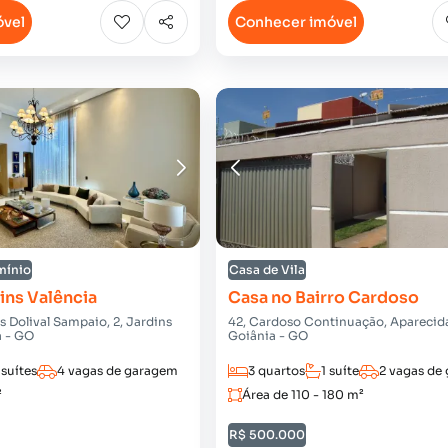
óvel
Conhecer imóvel
mínio
Casa de Vila
ins Valência
Casa no Bairro Cardoso
 Dolival Sampaio, 2, Jardins
42, Cardoso Continuação, Aparecid
a - GO
Goiânia - GO
 suítes
4 vagas de garagem
3 quartos
1 suíte
2 vagas de
²
Área de 110 - 180 m²
R$ 500.000