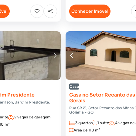
óvel
Conhecer imóvel
Casa
dim Presidente
Casa no Setor Recanto das
Gerais
arrison, Jardim Presidente,
Rua SR 21, Setor Recanto das Minas 
Goiânia - GO
suíte
2 vagas de garagem
3 quartos
1 suíte
4 vagas de
210 m²
Área de 110 m²