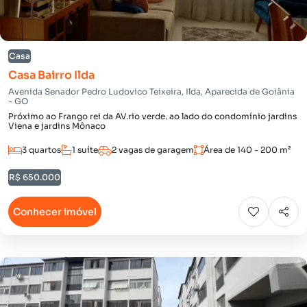
Casa
Casa Bairro Ilda
Avenida Senador Pedro Ludovico Teixeira, Ilda, Aparecida de Goiânia
- GO
Próximo ao Frango rei da AV.rio verde. ao lado do condomínio jardins
Viena e jardins Mônaco
3 quartos
1 suíte
2 vagas de garagem
Área de 140 - 200 m²
R$ 650.000
Conhecer imóvel