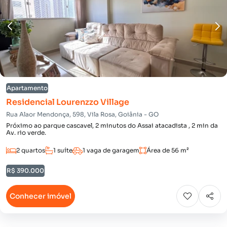
Apartamento
Residencial Lourenzzo Village
Rua Alaor Mendonça, 598, Vila Rosa, Goiânia - GO
Próximo ao parque cascavel, 2 minutos do Assai atacadista , 2 min da
Av. rio verde.
2 quartos
1 suíte
1 vaga de garagem
Área de 56 m²
R$ 390.000
Conhecer imóvel