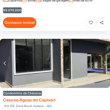
3 quartos
1 suíte
2 vagas de garagem
Área de 83 m²
R$ 570.000
Conhecer imóvel
Condomínio de Chácaras
Casa no Águas do Capivari
, Km 09, Zona Rural, Indiara - GO