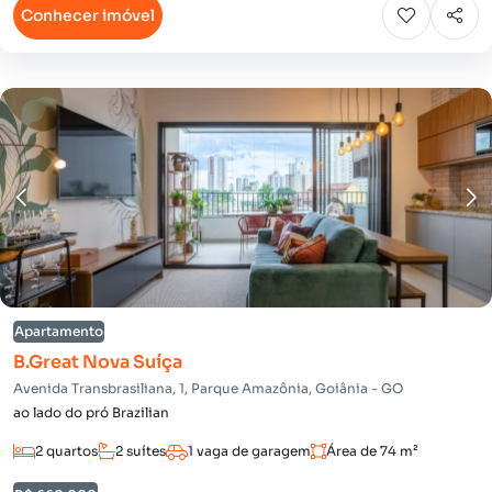
Conhecer imóvel
Apartamento
B.Great Nova Suíça
Avenida Transbrasiliana, 1, Parque Amazônia, Goiânia - GO
ao lado do pró Brazilian
2 quartos
2 suítes
1 vaga de garagem
Área de 74 m²