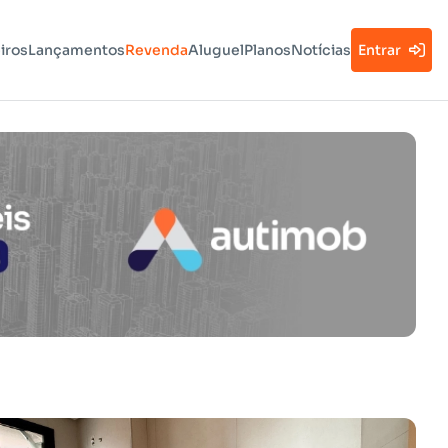
iros
Lançamentos
Revenda
Aluguel
Planos
Notícias
Entrar