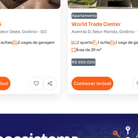
Apartamento
5
World Trade Center
Setor Oeste, Goiânia - GO
Avenida D, Setor Marista, Goiânia 
 suítes
2 vagas de garagem
1 quarto
1 suíte
1 vaga de g
²
Área de 39 m²
R$ 600.000
óvel
Conhecer imóvel