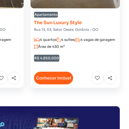
Apartamento
The Sun Luxury Style
- GO
Rua 13, 03, Setor Oeste, Goiânia - GO
aragem
4 quartos
4 suítes
4 vagas de garagem
Área de 430 m²
R$ 4.850.000
Conhecer imóvel