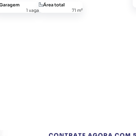
Garagem
Área total
1 vaga
71 m²