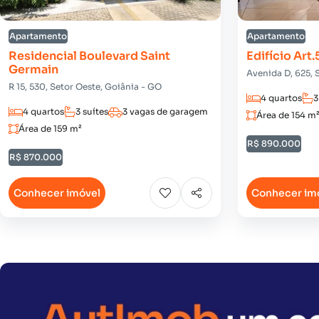
Apartamento
Apartamento
Residencial Boulevard Saint
Edifício Art.
Germain
Avenida D, 625, 
R 15, 530, Setor Oeste, Goiânia - GO
4 quartos
3
4 quartos
3 suítes
3 vagas de garagem
Área de 154 m
Área de 159 m²
R$ 890.000
R$ 870.000
Conhecer imóvel
Conhecer im