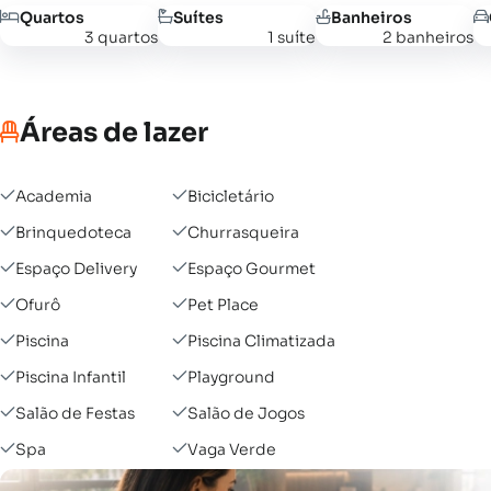
Quartos
Suítes
Banheiros
3 quartos
1 suíte
2 banheiros
Áreas de lazer
Academia
Bicicletário
Brinquedoteca
Churrasqueira
Espaço Delivery
Espaço Gourmet
Ofurô
Pet Place
Piscina
Piscina Climatizada
Piscina Infantil
Playground
Salão de Festas
Salão de Jogos
Spa
Vaga Verde