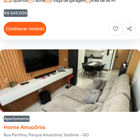
2 quartos
1 suíte
1 vaga de garagem
Área de 56 m²
R$ 649.000
Conhecer imóvel
Apartamento
Home Amazônia
Rua Paritins, Parque Amazônia, Goiânia - GO