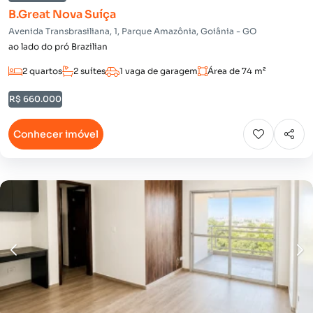
B.Great Nova Suíça
Avenida Transbrasiliana, 1, Parque Amazônia, Goiânia - GO
ao lado do pró Brazilian
2 quartos
2 suítes
1 vaga de garagem
Área de 74 m²
R$ 660.000
Conhecer imóvel