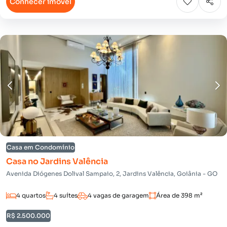
Conhecer imóvel
Casa em Condomínio
Casa no Jardins Valência
Avenida Diógenes Dolival Sampaio, 2, Jardins Valência, Goiânia - GO
4 quartos
4 suítes
4 vagas de garagem
Área de 398 m²
R$ 2.500.000