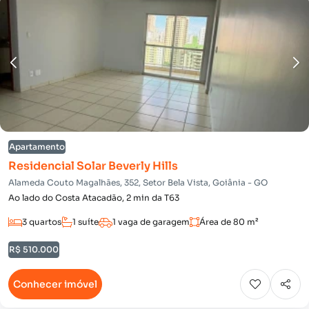
Apartamento
Residencial Solar Beverly Hills
Alameda Couto Magalhães, 352, Setor Bela Vista, Goiânia - GO
Ao lado do Costa Atacadão, 2 min da T63
3 quartos
1 suíte
1 vaga de garagem
Área de 80 m²
R$ 510.000
Conhecer imóvel