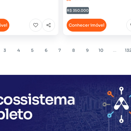
R$ 350.000
óvel
Conhecer imóvel
...
3
4
5
6
7
8
9
10
13