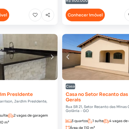
R$ 500.000
óvel
Conhecer imóvel
Casa
dim Presidente
Casa no Setor Recanto das
Gerais
arrison, Jardim Presidente,
Rua SR 21, Setor Recanto das Minas 
Goiânia - GO
suíte
2 vagas de garagem
3 quartos
1 suíte
4 vagas de
210 m²
Área de 110 m²