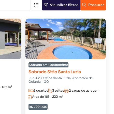
Visualizar filtros
Procurar
Sobrado em Condomínio
Sobrado Sitio Santa Luzia
Rua X 28, Sitios Santa Luzia, Aparecida de
Goiânia - GO
- 617 m²
3 quartos
3 suítes
2 vagas de garagem
Área de 161 - 220 m²
R$ 799.000