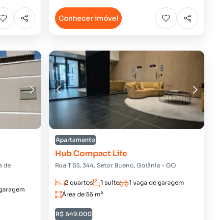
Conhecer imóvel
Apartamento
Hub Compact Life
a de
Rua T 55, 344, Setor Bueno, Goiânia - GO
2 quartos
1 suíte
1 vaga de garagem
 garagem
Área de 56 m²
R$ 649.000