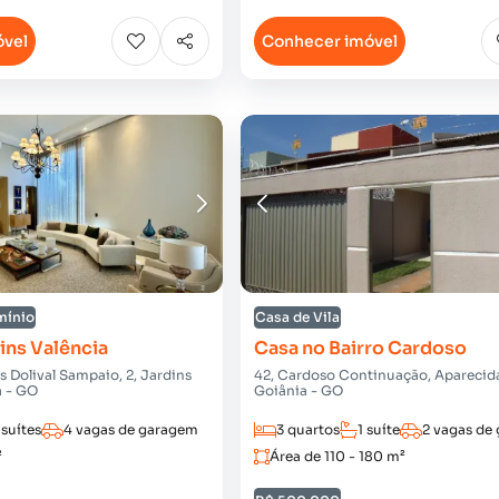
óvel
Conhecer imóvel
mínio
Casa de Vila
ins Valência
Casa no Bairro Cardoso
 Dolival Sampaio, 2, Jardins
42, Cardoso Continuação, Aparecid
a - GO
Goiânia - GO
 suítes
4 vagas de garagem
3 quartos
1 suíte
2 vagas de
²
Área de 110 - 180 m²