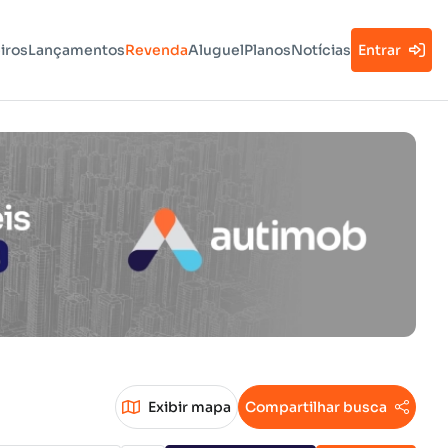
iros
Lançamentos
Revenda
Aluguel
Planos
Notícias
Entrar
Exibir mapa
Compartilhar busca