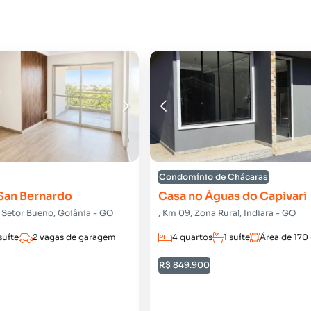
Condomínio de Chácaras
San Bernardo
Casa no Águas do Capivari
, Setor Bueno, Goiânia - GO
, Km 09, Zona Rural, Indiara - GO
suíte
2 vagas de garagem
4 quartos
1 suíte
Área de 170 
R$ 849.900