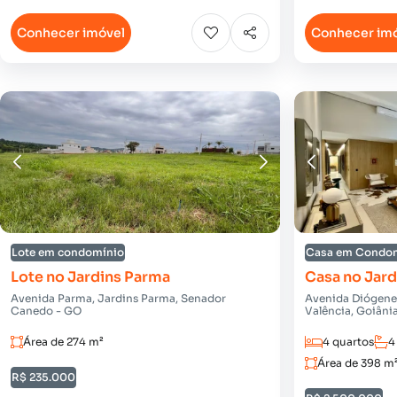
Conhecer imóvel
Conhecer im
Lote em condomínio
Casa em Condo
Lote no Jardins Parma
Casa no Jard
Avenida Parma, Jardins Parma, Senador
Avenida Diógenes
Canedo - GO
Valência, Goiâni
Área de 274 m²
4 quartos
4
Área de 398 m
R$ 235.000