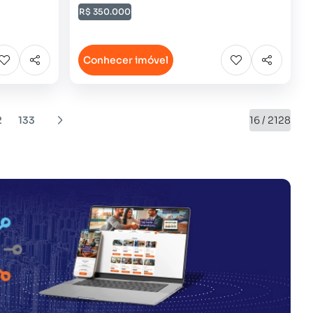
R$ 350.000
Conhecer imóvel
2
133
16 / 2128