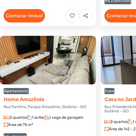
R$ 2.500.000
Conhecer imóvel
Conhecer im
Apartamento
Casa
Home Amazônia
Casa no Jar
Rua Paritins, Parque Amazônia, Goiânia - GO
Rua Presidente H
Goiânia - GO
3 quartos
1 suíte
1 vaga de garagem
3 quartos
1 
Área de 75 m²
Área de 142 - 