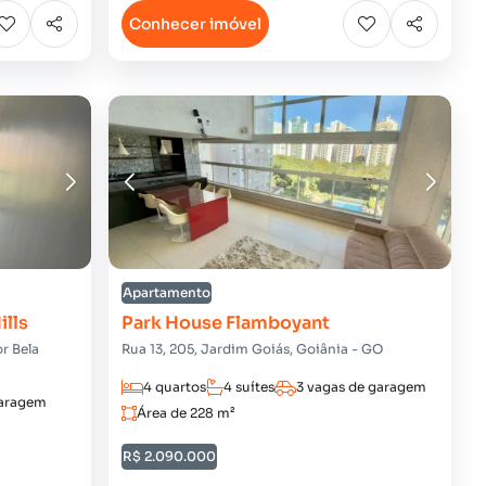
Conhecer imóvel
Apartamento
ills
Park House Flamboyant
r Bela
Rua 13, 205, Jardim Goiás, Goiânia - GO
4 quartos
4 suítes
3 vagas de garagem
garagem
Área de 228 m²
R$ 2.090.000