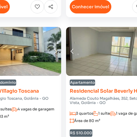
óvel
Conhecer imóvel
ndomínio
Apartamento
illagio Toscana
Residencial Solar Beverly H
lagio Toscana, Goiânia - GO
Alameda Couto Magalhães, 352, Seto
Vista, Goiânia - GO
 suítes
4 vagas de garagem
3 quartos
1 suíte
1 vaga de 
13 m²
Área de 80 m²
R$ 510.000