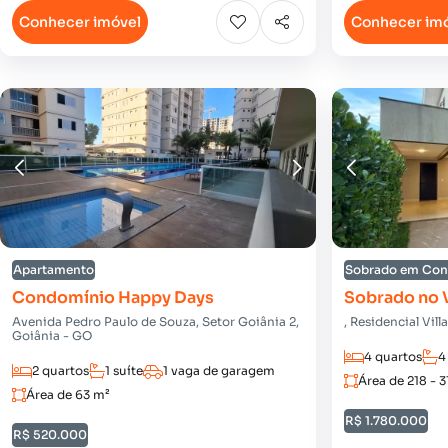
Conhecer imóvel
Conhecer im
Apartamento
Sobrado em Co
Condomínio Happy Days
Sobrado no V
Avenida Pedro Paulo de Souza, Setor Goiânia 2,
, Residencial Vil
Goiânia - GO
4 quartos
4
2 quartos
1 suíte
1 vaga de garagem
Área de 218 - 3
Área de 63 m²
R$ 1.780.000
R$ 520.000