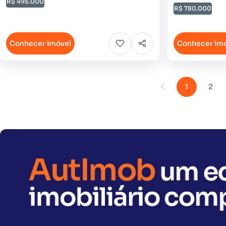
R$ 495.000
R$ 780.000
Conhecer imóvel
Conhecer im
1
2