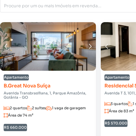
Apartamento
Apartamento
B.Great Nova Suíça
Residencial 
Avenida Transbrasiliana, 1, Parque Amazônia,
Avenida T 3, 1011
Goiânia - GO
3 quartos
1 
2 quartos
2 suítes
1 vaga de garagem
Área de 83 m²
Área de 74 m²
R$ 570.000
R$ 660.000