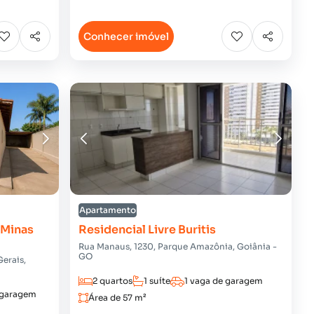
Conhecer imóvel
Apartamento
 Minas
Residencial Livre Buritis
Rua Manaus, 1230, Parque Amazônia, Goiânia -
GO
Gerais,
2 quartos
1 suíte
1 vaga de garagem
 garagem
Área de 57 m²