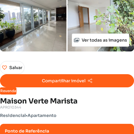
Ver todas as imagens
Salvar
Compartilhar imóvel
Revenda
Maison Verte Marista
APR010344
Residencial
•
Apartamento
Ponto de Referência