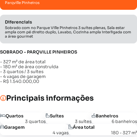
Parqville Pinheiros
Diferenciais
Sobrado com no Parque Ville Pinheiros 3 suítes plenas, Sala estar
ampla com pé direito duplo, Lavabo, Cozinha ampla interligada com
a área gourmet
SOBRADO - PARQVILLE PINHEIROS
- 327 m² de área total
- 180 m² de área construída
- 3 quartos / 3 suítes
- 4 vagas de garagem
- R$ 1.540.000,00
Principais informações
Quartos
Suítes
Banheiros
3 quartos
3 suítes
6 banheiros
Garagem
Área total
4 vagas
180 - 327 m²