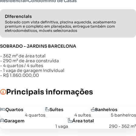
Residencial
•
Condomínio de Casas
Diferenciais
Sobrado com vista definitiva, piscina aquecida, acabamento
premium e completo em planejados, entregue também com
eletrodomésticos, móveis selecionados
SOBRADO - JARDINS BARCELONA
- 362 m² de área total
- 290 m² de área construída
- 4 quartos / 4 suítes
- 1 vaga de garagem individual
- R$ 1.860.000,00
Principais informações
Quartos
Suítes
Banheiros
4 quartos
4 suítes
5 banheiros
Garagem
Área total
1 vaga
290 - 362 m²