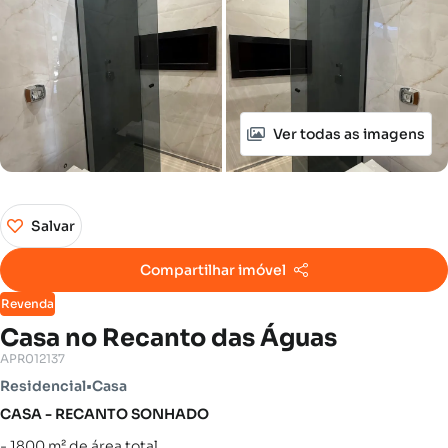
Ver todas as imagens
Salvar
Compartilhar imóvel
Revenda
Casa no Recanto das Águas
APR012137
Residencial
•
Casa
CASA - RECANTO SONHADO
- 1800 m² de área total