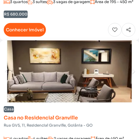
3 quartos
3 suítes
3 vagas de garagem
Área de 195 - 450 m²
R$ 680.000
Conhecer imóvel
Casa
Casa no Residencial Granville
Rua GV5, 11, Residencial Granville, Goiânia - GO
4 quartos
4 suítes
2 vagas de garagem
Área de 450 m²