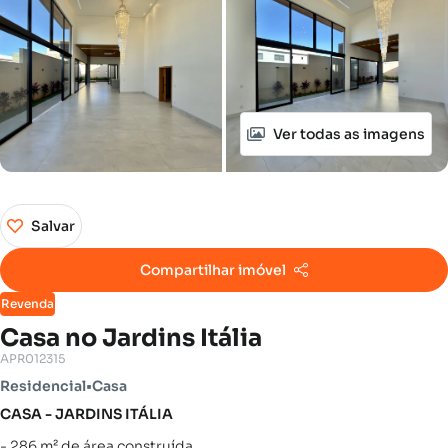
Ver todas as imagens
Salvar
Compartilhar imóvel
Revenda
Casa no Jardins Itália
APR012315
Residencial
•
Casa
CASA - JARDINS ITÁLIA
- 286 m² de área construída