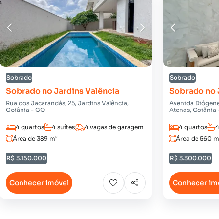
Sobrado
Sobrado
Sobrado no Jardins Valência
Sobrado no 
Rua dos Jacarandás, 25, Jardins Valência,
Avenida Diógenes
Goiânia - GO
Atenas, Goiânia
4 quartos
4 suítes
4 vagas de garagem
4 quartos
4
Área de 389 m²
Área de 560 m
R$ 3.150.000
R$ 3.300.000
Conhecer imóvel
Conhecer im