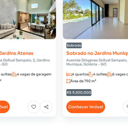
Sobrado
Jardins Atenas
Sobrado no Jardins Muniq
 Dolival Sampaio, 2, Jardins
Avenida Diógenes Dolival Sampaio, 
 - GO
Munique, Goiânia - GO
 suítes
4 vagas de garagem
4 quartos
4 suítes
6 vagas 
²
Área de 792 m²
R$ 9.200.000
óvel
Conhecer imóvel