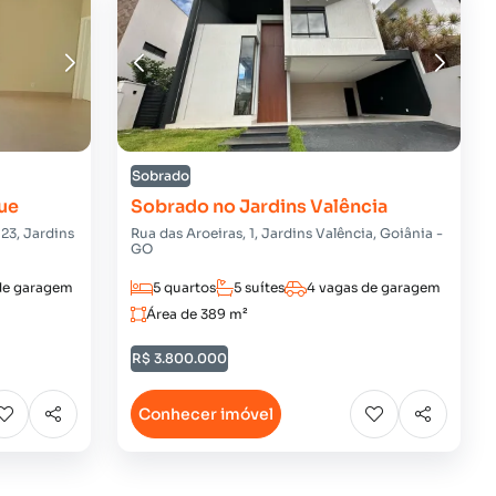
Sobrado
ue
Sobrado no Jardins Valência
23, Jardins
Rua das Aroeiras, 1, Jardins Valência, Goiânia -
GO
de garagem
5 quartos
5 suítes
4 vagas de garagem
Área de 389 m²
R$ 3.800.000
Conhecer imóvel