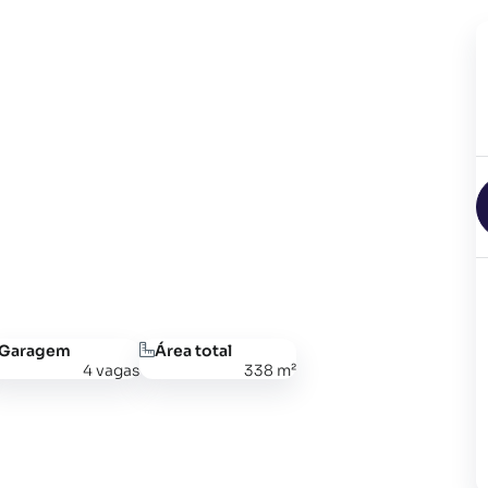
Garagem
Área total
4 vagas
338 m²