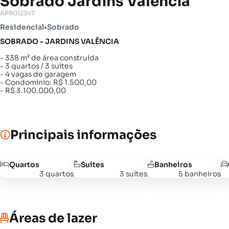
Sobrado Jardins Valência
APR012347
Residencial
•
Sobrado
SOBRADO - JARDINS VALÊNCIA
- 338 m² de área construída
- 3 quartos / 3 suítes
- 4 vagas de garagem
- Condomínio: R$ 1.500,00
- R$ 3.100.000,00
Principais informações
Quartos
Suítes
Banheiros
3 quartos
3 suítes
5 banheiros
Áreas de lazer