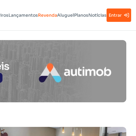
iros
Lançamentos
Revenda
Aluguel
Planos
Notícias
Entrar