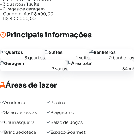
- 3 quartos / 1 suíte
- 2 vagas de garagem
- Condomínio: R$ 490,00
- R$ 800.000,00
Principais informações
Quartos
Suítes
Banheiros
3 quartos
1 suíte
2 banheiros
Garagem
Área total
2 vagas
84 m²
Áreas de lazer
Academia
Piscina
Salão de Festas
Playground
Churrasqueira
Salão de Jogos
Brinquedoteca
Espaço Gourmet