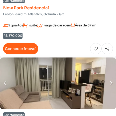
Apartamento
New Park Residencial
Leblon, Jardim Atlântico, Goiânia - GO
2 quartos
1 suíte
1 vaga de garagem
Área de 67 m²
R$ 370.000
Conhecer imóvel
Apartamento