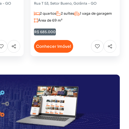
a - GO
Rua T 53, Setor Bueno, Goiânia - GO
2 quartos
2 suítes
1 vaga de garagem
Área de 69 m²
R$ 685.000
Conhecer imóvel