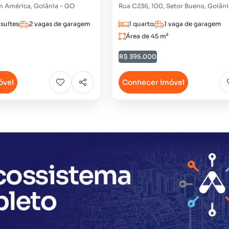
m América, Goiânia - GO
Rua C236, 100, Setor Bueno, Goiâni
 suítes
2 vagas de garagem
1 quarto
1 vaga de garagem
Área de 45 m²
R$ 395.000
óvel
Conhecer imóvel