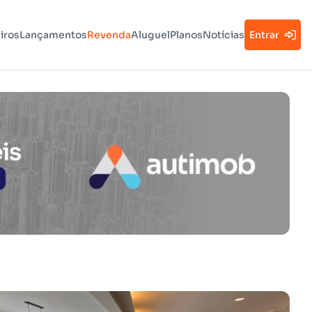
iros
Lançamentos
Revenda
Aluguel
Planos
Notícias
Entrar