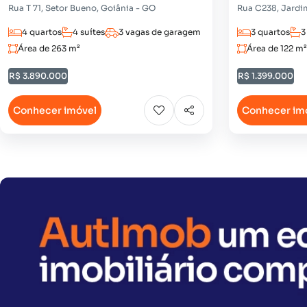
Rua T 71, Setor Bueno, Goiânia - GO
Rua C238, Jardi
4 quartos
4 suítes
3 vagas de garagem
3 quartos
3
Área de 263 m²
Área de 122 m²
R$ 3.890.000
R$ 1.399.000
Conhecer imóvel
Conhecer im