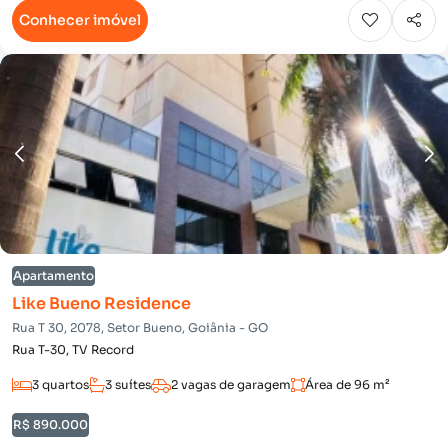
Conhecer imóvel
Apartamento
Like Bueno Residence
Rua T 30, 2078, Setor Bueno, Goiânia - GO
Rua T-30, TV Record
3 quartos
3 suítes
2 vagas de garagem
Área de 96 m²
R$ 890.000