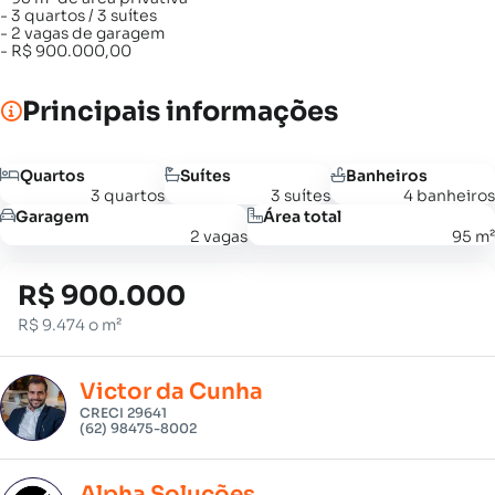
- 3 quartos / 3 suítes
- 2 vagas de garagem
- R$ 900.000,00
Principais informações
Quartos
Suítes
Banheiros
3 quartos
3 suítes
4 banheiros
Garagem
Área total
2 vagas
95 m²
R$ 900.000
R$ 9.474 o m²
Victor da Cunha
CRECI 29641
(62) 98475-8002
Alpha Soluções