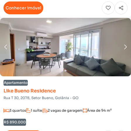
Conhecer imóvel
Apartamento
Like Bueno Residence
Rua T 30, 2078, Setor Bueno, Goiânia - GO
3 quartos
1 suíte
2 vagas de garagem
Área de 94 m²
R$ 890.000