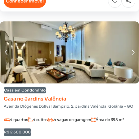
Conhecer imóvel
Casa em Condomínio
Casa no Jardins Valência
Avenida Diógenes Dolival Sampaio, 2, Jardins Valência, Goiânia - GO
4 quartos
4 suítes
4 vagas de garagem
Área de 398 m²
R$ 2.500.000