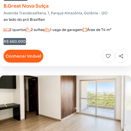
B.Great Nova Suíça
Avenida Transbrasiliana, 1, Parque Amazônia, Goiânia - GO
ao lado do pró Brazilian
2 quartos
2 suítes
1 vaga de garagem
Área de 74 m²
R$ 660.000
Conhecer imóvel