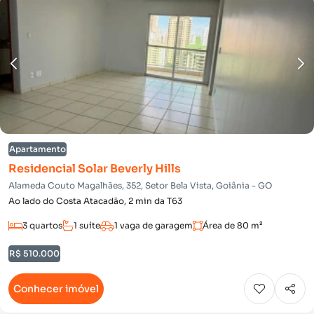
Apartamento
Residencial Solar Beverly Hills
Alameda Couto Magalhães, 352, Setor Bela Vista, Goiânia - GO
Ao lado do Costa Atacadão, 2 min da T63
3 quartos
1 suíte
1 vaga de garagem
Área de 80 m²
R$ 510.000
Conhecer imóvel