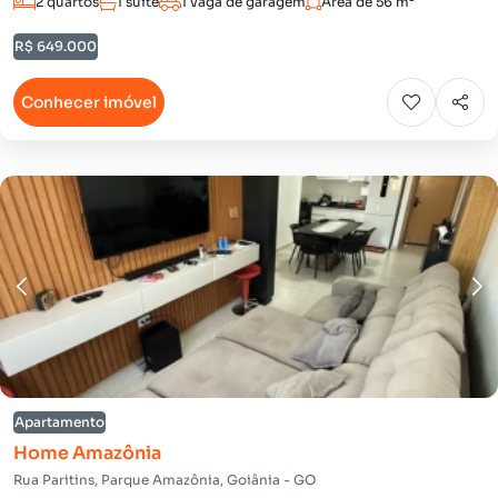
2 quartos
1 suíte
1 vaga de garagem
Área de 56 m²
R$ 649.000
Conhecer imóvel
Apartamento
Home Amazônia
Rua Paritins, Parque Amazônia, Goiânia - GO