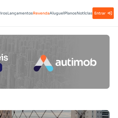
iros
Lançamentos
Revenda
Aluguel
Planos
Notícias
Entrar