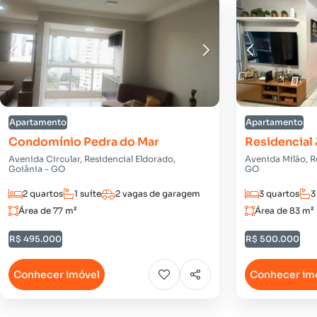
Apartamento
Apartamento
Condomínio Pedra do Mar
Residencial
Avenida Circular, Residencial Eldorado,
Avenida Milão, R
Goiânia - GO
GO
2 quartos
1 suíte
2 vagas de garagem
3 quartos
3
Área de 77 m²
Área de 83 m²
R$ 495.000
R$ 500.000
Conhecer imóvel
Conhecer im