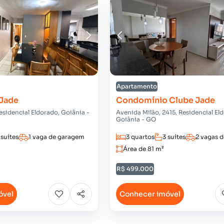
Apartamento
 Jade
Condomínio Clube Jade
esidencial Eldorado, Goiânia -
Avenida Milão, 2415, Residencial El
Goiânia - GO
 suítes
1 vaga de garagem
3 quartos
3 suítes
2 vagas 
Área de 81 m²
R$ 499.000
óvel
Conhecer imóvel