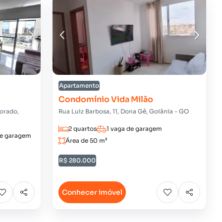
Apartamento
Condomínio Vida Milão
dorado,
Rua Luiz Barbosa, 11, Dona Gê, Goiânia - GO
2 quartos
1 vaga de garagem
de garagem
Área de 50 m²
R$ 280.000
Conhecer imóvel