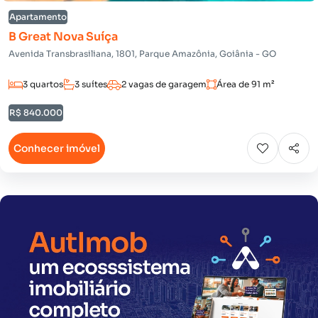
Apartamento
B Great Nova Suíça
Avenida Transbrasiliana, 1801, Parque Amazônia, Goiânia - GO
3 quartos
3 suítes
2 vagas de garagem
Área de 91 m²
R$ 840.000
Conhecer imóvel