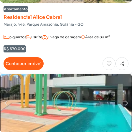
Apartamento
Residencial Alice Cabral
Marajó, 446, Parque Amazônia, Goiânia - GO
3 quartos
1 suíte
1 vaga de garagem
Área de 83 m²
R$ 570.000
Conhecer imóvel