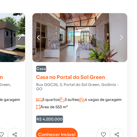
Casa
en
Casa no Portal do Sol Green
Green,
Rua GGC26, 3, Portal do Sol Green, Goiânia -
GO
de garagem
3 quartos
3 suítes
4 vagas de garagem
Área de 553 m²
R$ 4.200.000
Conhecer imóvel