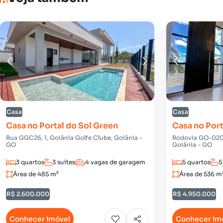
Casa
Casa
Casa no Portal do Sol Green
Casa no Port
Rua GGC26, 1, Goiânia Golfe Clube, Goiânia -
Rodovia GO-020,
GO
Goiânia - GO
3 quartos
3 suítes
4 vagas de garagem
5 quartos
5
Área de 485 m²
Área de 536 m
R$ 2.600.000
R$ 4.950.000
Conhecer imóvel
Conhecer im