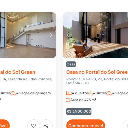
Casa
al do Sol Green
Casa no Portal do Sol Gre
 14, Fazenda Vau das Pombas,
Rodovia GO-020, 20, Portal do Sol 
Goiânia - GO
 suítes
4 vagas de garagem
4 quartos
4 suítes
4 vagas 
²
Área de 475 m²
R$ 3.900.000
óvel
Conhecer imóvel