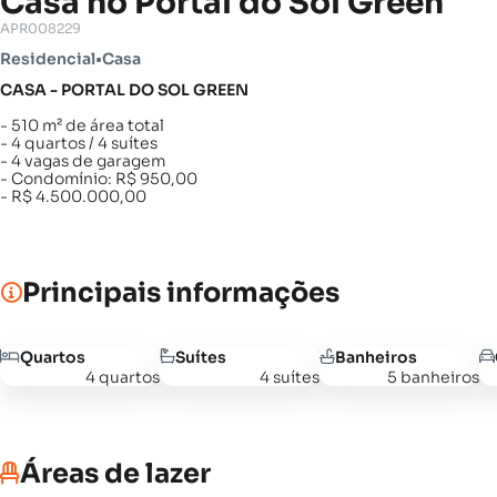
Casa no Portal do Sol Green
APR008229
Residencial
•
Casa
CASA - PORTAL DO SOL GREEN
- 510 m² de área total
- 4 quartos / 4 suítes
- 4 vagas de garagem
- Condomínio: R$ 950,00
- R$ 4.500.000,00
Principais informações
Quartos
Suítes
Banheiros
4 quartos
4 suítes
5 banheiros
Áreas de lazer