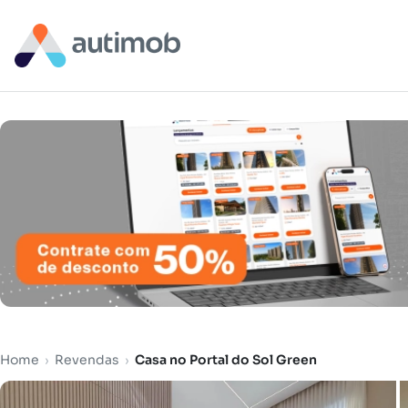
Home
›
Revendas
›
Casa no Portal do Sol Green