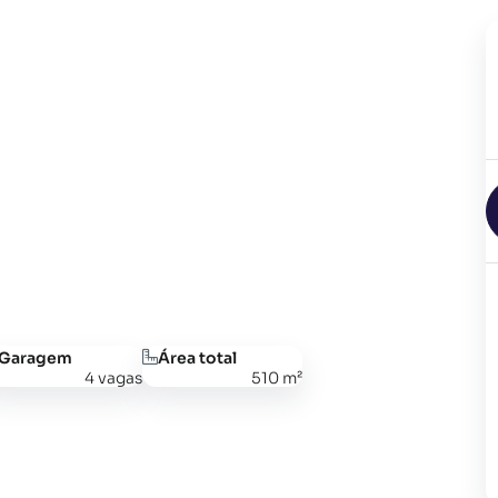
Garagem
Área total
4 vagas
510 m²