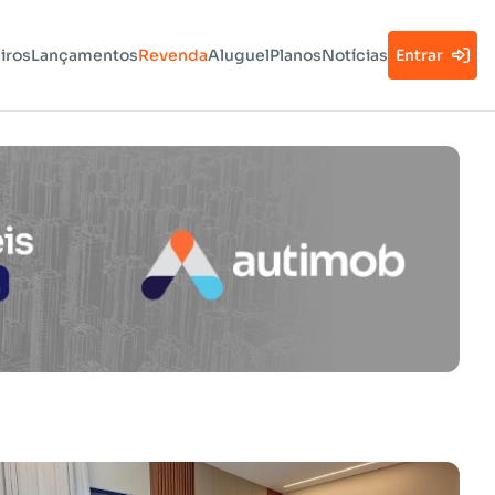
iros
Lançamentos
Revenda
Aluguel
Planos
Notícias
Entrar