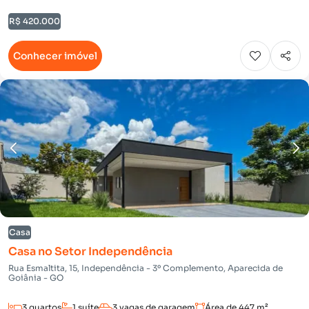
R$ 420.000
Conhecer imóvel
Casa
Casa no Setor Independência
Rua Esmaltita, 15, Independência - 3º Complemento, Aparecida de
Goiânia - GO
3 quartos
1 suíte
3 vagas de garagem
Área de 447 m²