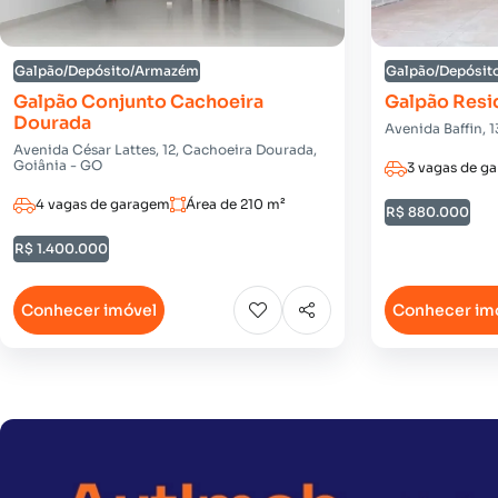
Galpão/Depósito/Armazém
Galpão/Depósi
Galpão Conjunto Cachoeira
Galpão Resid
Dourada
Avenida Baffin, 1
Avenida César Lattes, 12, Cachoeira Dourada,
Goiânia - GO
3 vagas de g
4 vagas de garagem
Área de 210 m²
R$ 880.000
R$ 1.400.000
Conhecer imóvel
Conhecer im