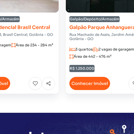
to/Armazém
Galpão/Depósito/Armazém
encial Brasil Central
Galpão Parque Anhanguer
3, Brasil Central, Goiânia - GO
Rua Machado de Assis, Jardim Amér
Goiânia - GO
aragem
Área de 234 - 284 m²
3 quartos
2 vagas de garage
Área de 442 - 476 m²
R$ 1.250.000
óvel
Conhecer imóvel