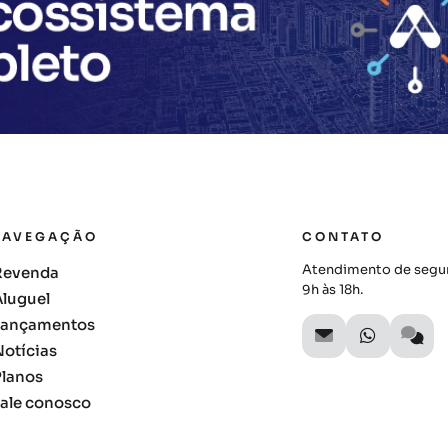
NAVEGAÇÃO
CONTATO
Atendimento de segun
Revenda
9h às 18h.
Aluguel
Lançamentos
Notícias
Planos
Fale conosco