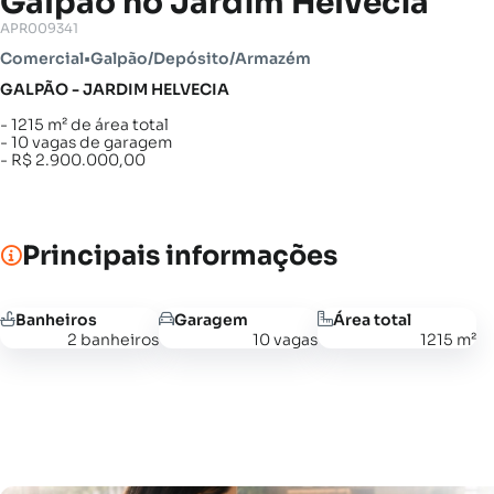
Galpão no Jardim Helvécia
APR009341
Comercial
•
Galpão/Depósito/Armazém
GALPÃO - JARDIM HELVECIA
- 1215 m² de área total
- 10 vagas de garagem
- R$ 2.900.000,00
Principais informações
Banheiros
Garagem
Área total
2 banheiros
10 vagas
1215 m²