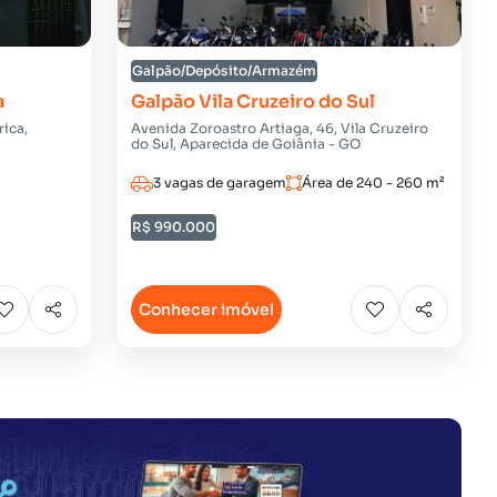
Galpão/Depósito/Armazém
a
Galpão Vila Cruzeiro do Sul
ica,
Avenida Zoroastro Artiaga, 46, Vila Cruzeiro
do Sul, Aparecida de Goiânia - GO
m
3 vagas de garagem
Área de 240 - 260 m²
R$ 990.000
Conhecer imóvel