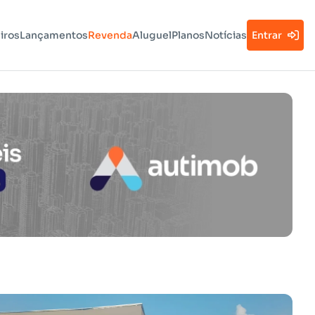
iros
Lançamentos
Revenda
Aluguel
Planos
Notícias
Entrar