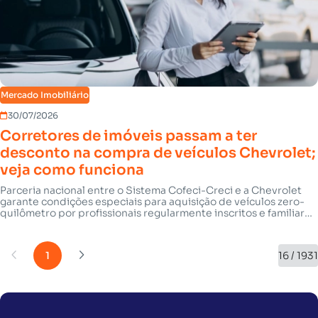
Mercado Imobiliário
30/07/2026
Corretores de imóveis passam a ter
desconto na compra de veículos Chevrolet;
veja como funciona
Parceria nacional entre o Sistema Cofeci-Creci e a Chevrolet
garante condições especiais para aquisição de veículos zero-
quilômetro por profissionais regularmente inscritos e familiares
de primeiro grau
1
16 / 1931