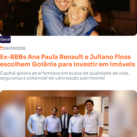
Geral
06/08/2026
Ex-BBBs Ana Paula Renault e Juliano Floss
escolhem Goiânia para investir em imóveis
Capital goiana atrai famosos em busca de qualidade de vida,
segurança e potencial de valorização patrimonial