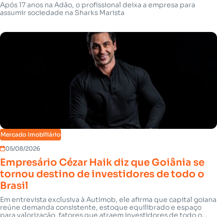
Após 17 anos na Adão, o profissional deixa a empresa para
assumir sociedade na Sharks Marista
Mercado Imobiliário
05/08/2026
Empresário Cézar Haik diz que Goiânia se
tornou destino de investidores de todo o
Brasil
Em entrevista exclusiva à AutImob, ele afirma que capital goiana
reúne demanda consistente, estoque equilibrado e espaço
para valorização, fatores que atraem investidores de todo o