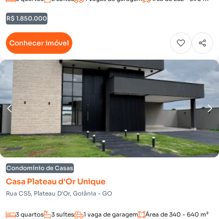
R$ 1.850.000
Conhecer imóvel
Condomínio de Casas
Casa Plateau d'Or Unique
Rua CS5, Plateau D'Or, Goiânia - GO
3 quartos
3 suítes
1 vaga de garagem
Área de 340 - 640 m²