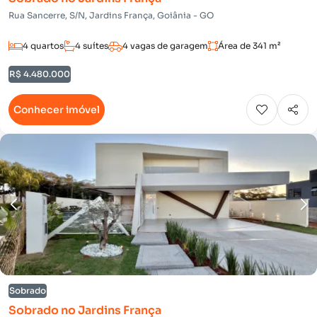
Rua Sancerre, S/N, Jardins França, Goiânia - GO
4 quartos
4 suítes
4 vagas de garagem
Área de 341 m²
R$ 4.480.000
Conhecer imóvel
Sobrado
Sobrado no Jardins França