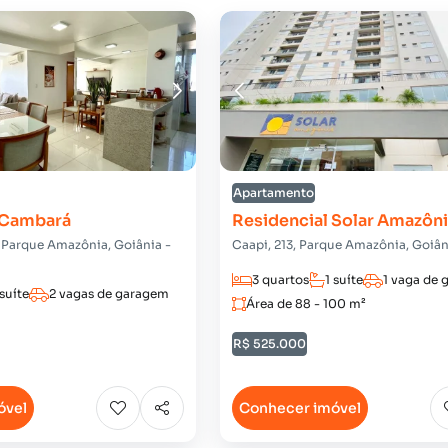
Apartamento
 Cambará
Residencial Solar Amazôn
 Parque Amazônia, Goiânia -
Caapi, 213, Parque Amazônia, Goiân
3 quartos
1 suíte
1 vaga de
 suíte
2 vagas de garagem
Área de 88 - 100 m²
R$ 525.000
óvel
Conhecer imóvel