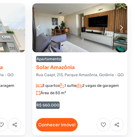
Apartamento
ia
Solar Amazônia
ia - GO
Rua Caapi, 213, Parque Amazônia, Goiânia - GO
 garagem
3 quartos
1 suíte
2 vagas de garagem
Área de 83 m²
R$ 660.000
Conhecer imóvel