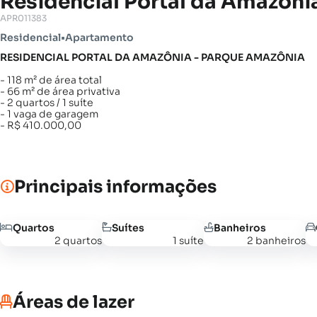
Residencial Portal da Amazôni
APR011383
Residencial
•
Apartamento
RESIDENCIAL PORTAL DA AMAZÔNIA - PARQUE AMAZÔNIA
- 118 m² de área total
- 66 m² de área privativa
- 2 quartos / 1 suíte
- 1 vaga de garagem
- R$ 410.000,00
Principais informações
Quartos
Suítes
Banheiros
2 quartos
1 suíte
2 banheiros
Áreas de lazer