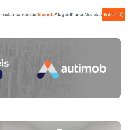
iros
Lançamentos
Revenda
Aluguel
Planos
Notícias
Entrar