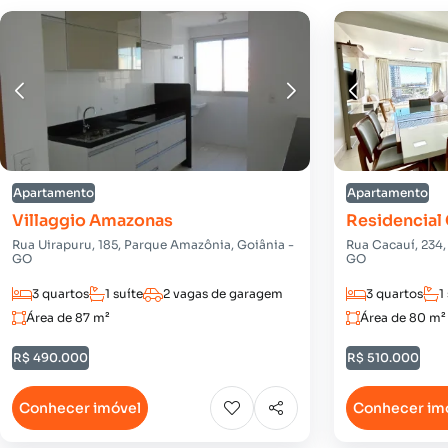
Apartamento
Apartamento
Villaggio Amazonas
Residencial
Rua Uirapuru, 185, Parque Amazônia, Goiânia -
Rua Cacauí, 234,
GO
GO
3 quartos
1 suíte
2 vagas de garagem
3 quartos
1
Área de 87 m²
Área de 80 m²
R$ 490.000
R$ 510.000
Conhecer imóvel
Conhecer im