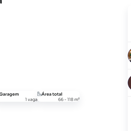
a
Garagem
Área total
1 vaga
66 - 118 m²