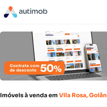
Imóveis
à
venda
em
Vila
Rosa,
Goiân