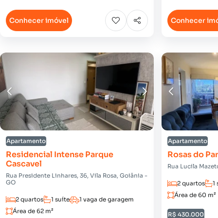
Conhecer imóvel
Conhecer im
Apartamento
Apartamento
Residencial Intense Parque
Rosas do Pa
Cascavel
Rua Lucila Mazeto
Rua Presidente Linhares, 36, Vila Rosa, Goiânia -
GO
2 quartos
1 
Área de 60 m²
2 quartos
1 suíte
1 vaga de garagem
Área de 62 m²
R$ 430.000