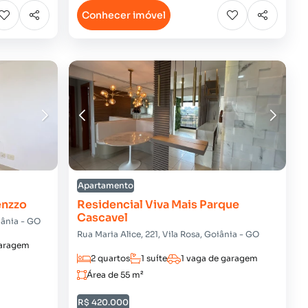
Conhecer imóvel
Apartamento
enzzo
Residencial Viva Mais Parque
Cascavel
iânia - GO
Rua Maria Alice, 221, Vila Rosa, Goiânia - GO
garagem
2 quartos
1 suíte
1 vaga de garagem
Área de 55 m²
R$ 420.000