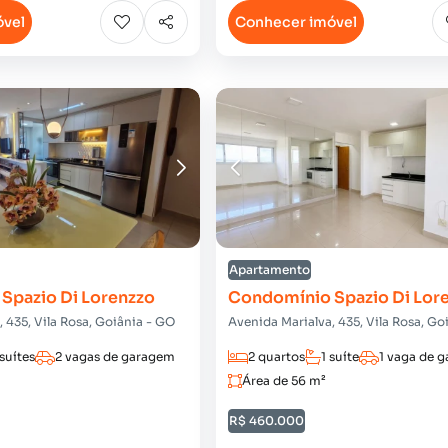
óvel
Conhecer imóvel
Apartamento
Spazio Di Lorenzzo
Condomínio Spazio Di Lor
 435, Vila Rosa, Goiânia - GO
Avenida Marialva, 435, Vila Rosa, Go
 suítes
2 vagas de garagem
2 quartos
1 suíte
1 vaga de 
Área de 56 m²
R$ 460.000