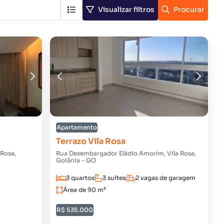
Visualizar filtros
Procurar
Apartamento
Terrazo Vila Rosa
 Rosa,
Rua Desembargador Eládio Amorim, Vila Rosa,
Goiânia - GO
3 quartos
3 suítes
2 vagas de garagem
Área de 90 m²
R$ 535.000