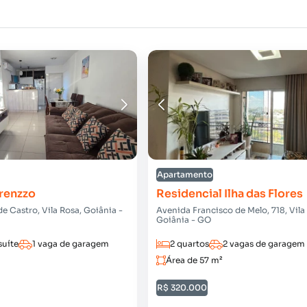
Apartamento
urenzzo
Residencial Ilha das Flores
de Castro, Vila Rosa, Goiânia -
Avenida Francisco de Melo, 718, Vila
Goiânia - GO
suíte
1 vaga de garagem
2 quartos
2 vagas de garagem
Área de 57 m²
R$ 320.000