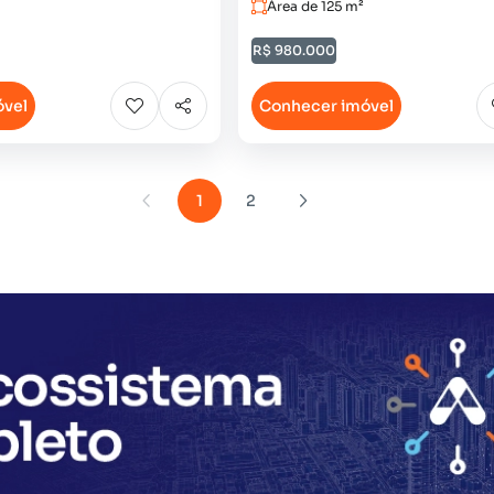
Área de 125 m²
R$ 980.000
óvel
Conhecer imóvel
1
2