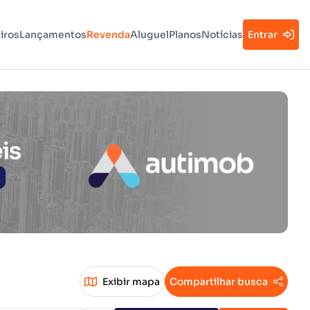
iros
Lançamentos
Revenda
Aluguel
Planos
Notícias
Entrar
Exibir mapa
Compartilhar busca