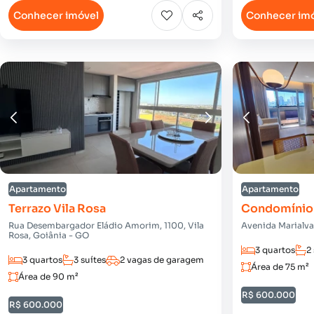
Conhecer imóvel
Conhecer im
Apartamento
Apartamento
Terrazo Vila Rosa
Condomínio 
Rua Desembargador Eládio Amorim, 1100, Vila
Avenida Marialva,
Rosa, Goiânia - GO
3 quartos
2
3 quartos
3 suítes
2 vagas de garagem
Área de 75 m²
Área de 90 m²
R$ 600.000
R$ 600.000