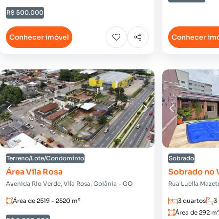
R$ 500.000
Conhecer imóvel
Conhecer im
Terreno/Lote/Condomínio
Sobrado
Área Vila Rosa
Sobrado no V
Avenida Rio Verde, Vila Rosa, Goiânia - GO
Rua Lucila Mazeto
Área de 2519 - 2520 m²
3 quartos
3
Área de 292 m