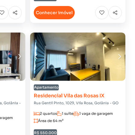
Conhecer imóvel
Apartamento
Residencial Vila das Rosas IX
a, Goiânia -
Rua Gentil Pinto, 1029, Vila Rosa, Goiânia - GO
2 quartos
1 suíte
1 vaga de garagem
garagem
Área de 64 m²
R$ 550.000