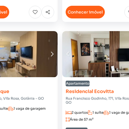
óvel
Conhecer imóvel
Apartamento
rque
Residencial Ecovitta
, Vila Rosa, Goiânia - GO
Rua Francisco Godinho, 171, Vila Ros
GO
suíte
1 vaga de garagem
2 quartos
1 suíte
1 vaga de 
Área de 57 m²