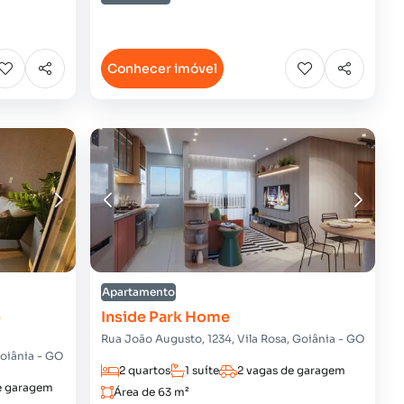
Conhecer imóvel
Apartamento
e
Inside Park Home
Rua João Augusto, 1234, Vila Rosa, Goiânia - GO
Goiânia - GO
2 quartos
1 suíte
2 vagas de garagem
e garagem
Área de 63 m²