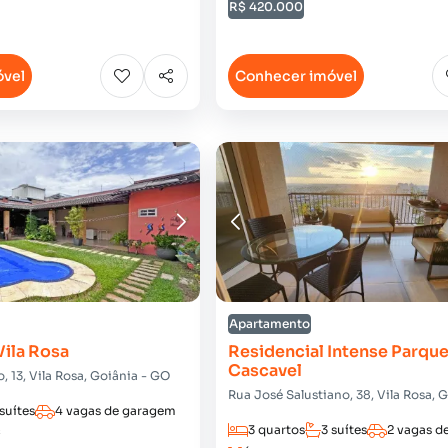
R$ 420.000
óvel
Conhecer imóvel
Apartamento
ila Rosa
Residencial Intense Parqu
Cascavel
, 13, Vila Rosa, Goiânia - GO
Rua José Salustiano, 38, Vila Rosa, 
 suítes
4 vagas de garagem
3 quartos
3 suítes
2 vagas d
²