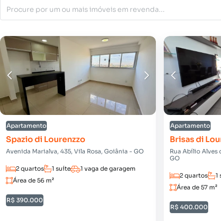
Apartamento
Apartamento
Spazio di Lourenzzo
Brisas di Lo
Avenida Marialva, 435, Vila Rosa, Goiânia - GO
Rua Abílio Alves 
GO
2 quartos
1 suíte
1 vaga de garagem
2 quartos
1 
Área de 56 m²
Área de 57 m²
R$ 390.000
R$ 400.000