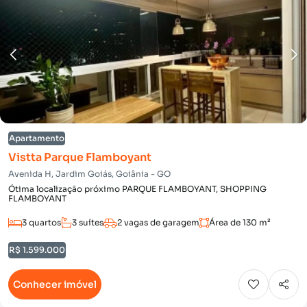
Apartamento
Vistta Parque Flamboyant
Avenida H, Jardim Goiás, Goiânia - GO
Ótima localização próximo PARQUE FLAMBOYANT, SHOPPING
FLAMBOYANT
3 quartos
3 suítes
2 vagas de garagem
Área de 130 m²
R$ 1.599.000
Conhecer imóvel