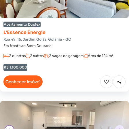
Apartamento Duplex
L'Essence Énergie
Rua 49, 16, Jardim Goiás, Goiânia - GO
Em frente ao Serra Dourada
3 quartos
3 suítes
3 vagas de garagem
Área de 124 m²
R$ 1.100.000
Conhecer imóvel