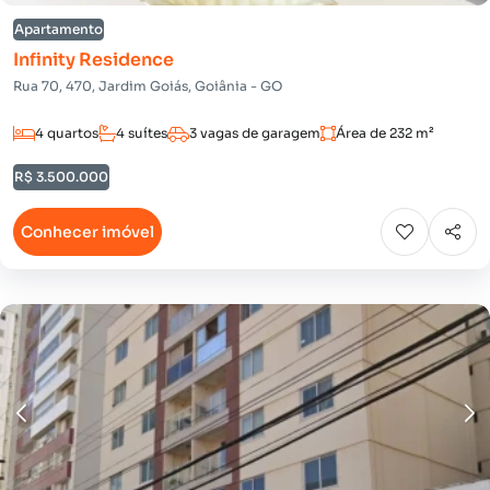
Apartamento
Infinity Residence
Rua 70, 470, Jardim Goiás, Goiânia - GO
4 quartos
4 suítes
3 vagas de garagem
Área de 232 m²
R$ 3.500.000
Conhecer imóvel