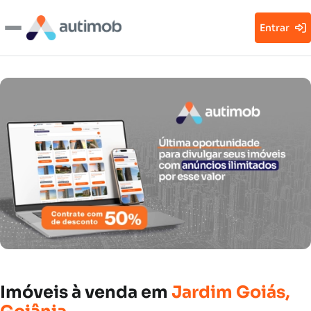
Entrar
Imóveis
à
venda
em
Jardim
Goiás,