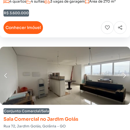
4 quartos
4 suítes
3 vagas de garagem
Área de 270 m²
R$ 3.600.000
Conhecer imóvel
Conjunto Comercial/Sala
Sala Comercial no Jardim Goiás
Rua 72, Jardim Goiás, Goiânia - GO