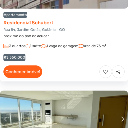
Apartamento
Residencial Schubert
Rua 54, Jardim Goiás, Goiânia - GO
proximo do pao de acucar
3 quartos
1 suíte
1 vaga de garagem
Área de 75 m²
R$ 550.000
Conhecer imóvel