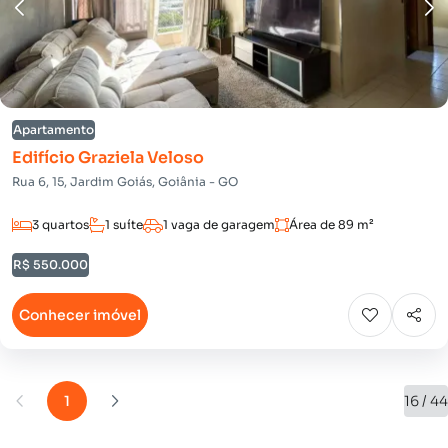
Apartamento
Edifício Graziela Veloso
Rua 6, 15, Jardim Goiás, Goiânia - GO
3 quartos
1 suíte
1 vaga de garagem
Área de 89 m²
R$ 550.000
Conhecer imóvel
1
16 / 44