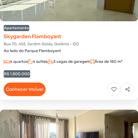
Apartamento
Skygarden Flamboyant
Rua 70, 453, Jardim Goiás, Goiânia - GO
Ao lado do Parque Flamboyant
4 quartos
4 suítes
3 vagas de garagem
Área de 180 m²
R$ 1.800.000
Conhecer imóvel