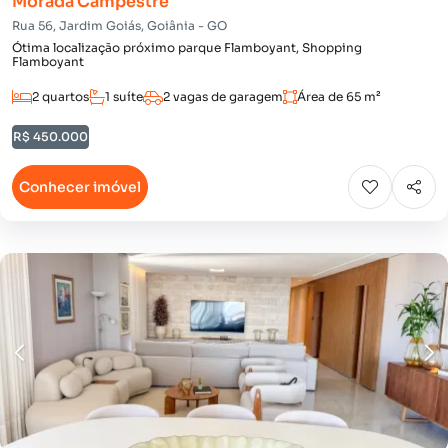
Morada Campestre
Rua 56, Jardim Goiás, Goiânia - GO
Ótima localização próximo parque Flamboyant, Shopping
Flamboyant
2 quartos
1 suíte
2 vagas de garagem
Área de 65 m²
R$ 450.000
Conhecer imóvel