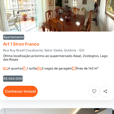
Apartamento
Art 1 Siron Franco
Rua Ruy Brasil Cavalcante, Setor Oeste, Goiânia - GO
Ótima localização próximo ao supermercado Assai, Zoologico, Lago
das Rosas
4 quartos
1 suíte
2 vagas de garagem
Área de 142 m²
R$ 650.000
Conhecer imóvel