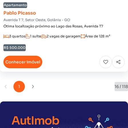
Apartamento
Pablo Picasso
Avenida T 7, Setor Oeste, Goiânia - GO
Ótima localização próximo ao Lago das Rosas, Avenida T7
3 quartos
1 suíte
2 vagas de garagem
Área de 128 m²
R$ 500.000
Conhecer imóvel
1
16 / 118