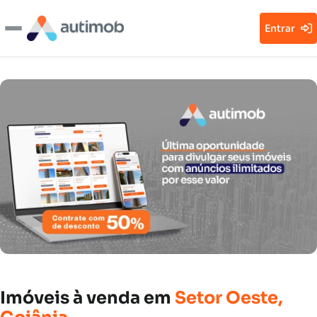
Entrar
Imóveis
à
venda
em
Setor
Oeste,