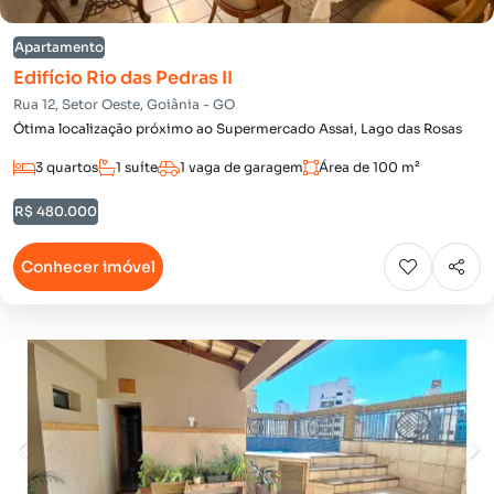
Apartamento
Edifício Rio das Pedras II
Rua 12, Setor Oeste, Goiânia - GO
Ótima localização próximo ao Supermercado Assai, Lago das Rosas
3 quartos
1 suíte
1 vaga de garagem
Área de 100 m²
R$ 480.000
Conhecer imóvel