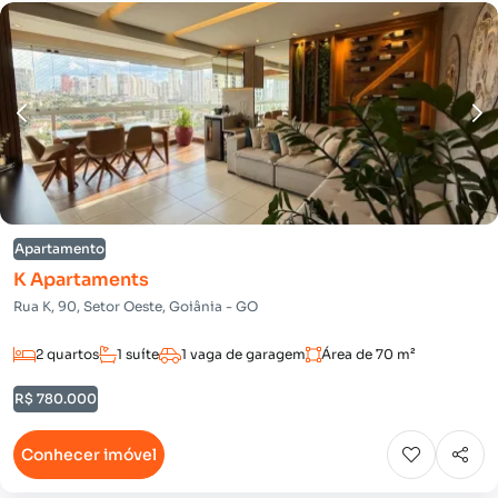
Apartamento
K Apartaments
Rua K, 90, Setor Oeste, Goiânia - GO
2 quartos
1 suíte
1 vaga de garagem
Área de 70 m²
R$ 780.000
Conhecer imóvel