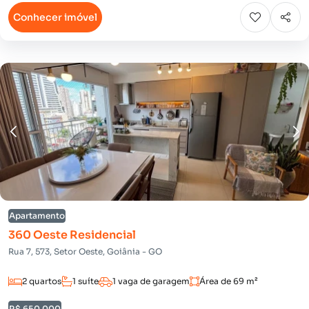
Conhecer imóvel
Apartamento
360 Oeste Residencial
Rua 7, 573, Setor Oeste, Goiânia - GO
2 quartos
1 suíte
1 vaga de garagem
Área de 69 m²
R$ 650.000