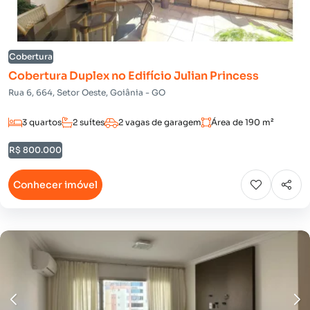
Cobertura
Cobertura Duplex no Edifício Julian Princess
Rua 6, 664, Setor Oeste, Goiânia - GO
3 quartos
2 suítes
2 vagas de garagem
Área de 190 m²
R$ 800.000
Conhecer imóvel