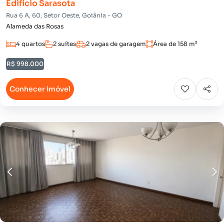
Edifício Sarasota
Rua 6 A, 60, Setor Oeste, Goiânia - GO
Alameda das Rosas
4 quartos
2 suítes
2 vagas de garagem
Área de 158 m²
R$ 998.000
Conhecer imóvel