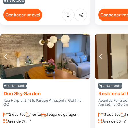
R$ 510.000
Conhecer imóvel
Conhecer im
Apartamento
Apartamento
Duo Sky Garden
Residencial
Rua Hárpia, 2-166, Parque Amazônia, Goiânia -
Avenida Feira de
GO
Amazônia, Goiân
2 quartos
1 suíte
1 vaga de garagem
3 quartos
1 
Área de 57 m²
Área de 83 m²