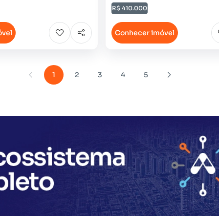
R$ 410.000
óvel
Conhecer imóvel
1
2
3
4
5