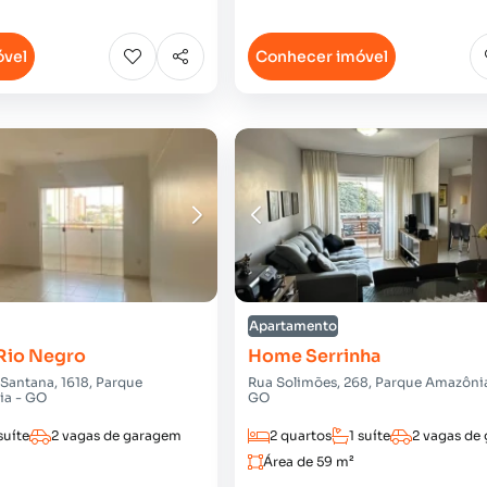
óvel
Conhecer imóvel
Apartamento
 Rio Negro
Home Serrinha
 Santana, 1618, Parque
Rua Solimões, 268, Parque Amazônia
ia - GO
GO
suíte
2 vagas de garagem
2 quartos
1 suíte
2 vagas de
Área de 59 m²