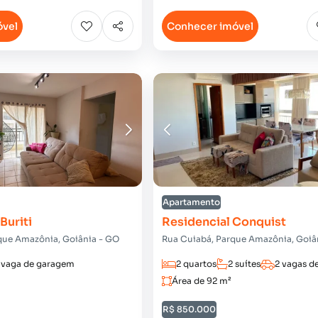
óvel
Conhecer imóvel
Apartamento
Buriti
Residencial Conquist
que Amazônia, Goiânia - GO
Rua Cuiabá, Parque Amazônia, Goiâ
 vaga de garagem
2 quartos
2 suítes
2 vagas d
Área de 92 m²
R$ 850.000