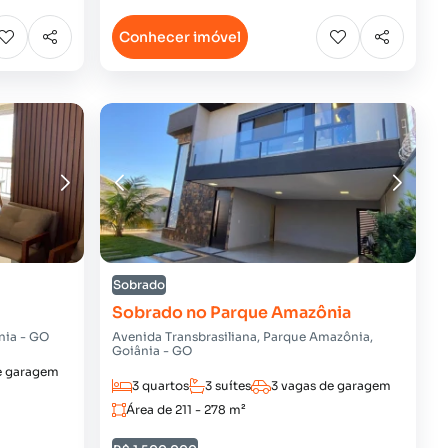
Conhecer imóvel
Sobrado
Sobrado no Parque Amazônia
nia - GO
Avenida Transbrasiliana, Parque Amazônia,
Goiânia - GO
e garagem
3 quartos
3 suítes
3 vagas de garagem
Área de 211 - 278 m²