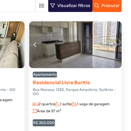
Visualizar filtros
Procurar
Apartamento
Residencial Livre Buritis
ânia - GO
Rua Manaus, 1230, Parque Amazônia, Goiânia -
GO
garagem
2 quartos
1 suíte
1 vaga de garagem
Área de 57 m²
R$ 350.000