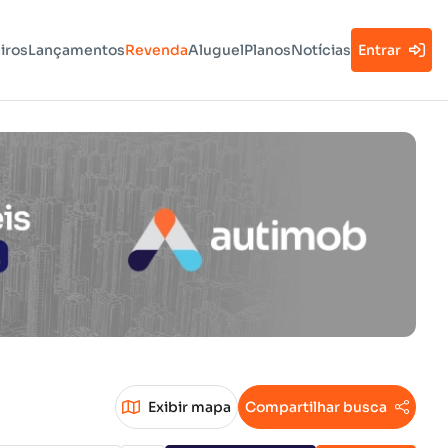
iros
Lançamentos
Revenda
Aluguel
Planos
Notícias
Entrar
Exibir mapa
Compartilhar busca