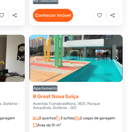
R$ 1.500.000
Conhecer imóvel
Apartamento
B Great Nova Suíça
, Goiânia -
Avenida Transbrasiliana, 1801, Parque
Amazônia, Goiânia - GO
 garagem
3 quartos
3 suítes
2 vagas de garagem
Área de 91 m²