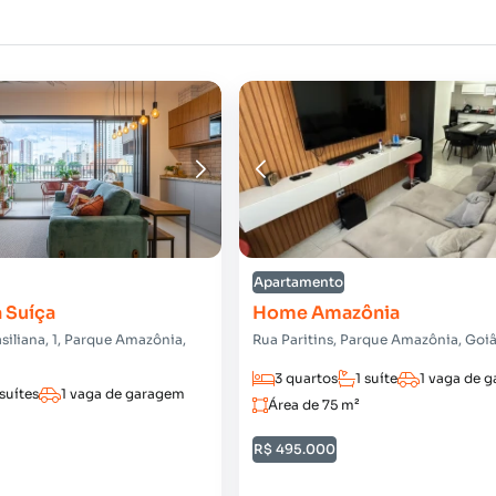
Apartamento
 Suíça
Home Amazônia
siliana, 1, Parque Amazônia,
Rua Paritins, Parque Amazônia, Goi
3 quartos
1 suíte
1 vaga de 
 suítes
1 vaga de garagem
Área de 75 m²
R$ 495.000