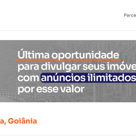
Parce
a,
Goiânia