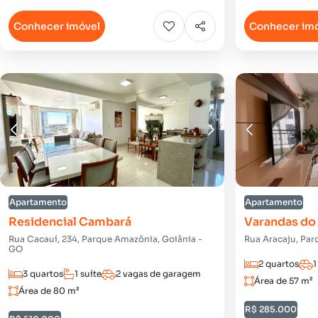
Conhecer imóvel
Conhecer im
Apartamento
Apartamento
Residencial Cambará
Varandas do 
Rua Cacauí, 234, Parque Amazônia, Goiânia -
Rua Aracaju, Par
GO
2 quartos
1
3 quartos
1 suíte
2 vagas de garagem
Área de 57 m²
Área de 80 m²
R$ 285.000