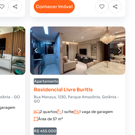
Conhecer imóvel
Apartamento
Residencial Livre Buritis
oiânia - GO
Rua Manaus, 1230, Parque Amazônia, Goiânia -
GO
 garagem
2 quartos
1 suíte
1 vaga de garagem
Área de 57 m²
R$ 455.000