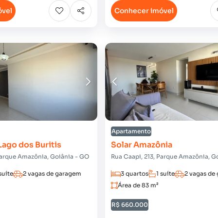
óvel
Conhecer imóvel
Apartamento
Lago dos Buritis
Solar Amazônia
Parque Amazônia, Goiânia - GO
Rua Caapi, 213, Parque Amazônia, G
suíte
2 vagas de garagem
3 quartos
1 suíte
2 vagas de
Área de 83 m²
R$ 660.000