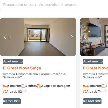
Apartamento
Apartamento
B. Great Nova Suiça
B.Great Nova
Avenida Transbrasiliana, Parque Amazônia,
Avenida Transbra
Goiânia - GO
Goiânia - GO
3 quartos
3 suítes
2 vagas de garagem
2 quartos
2
Área de 82 m²
Área de 74 m²
R$ 779.000
R$ 660.000