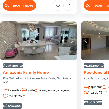
Conhecer imóvel
Conhecer im
Apartamento
Apartamento
Amazônia Family Home
Residencial 
Rua Salvador, 175, Parque Amazônia, Goiânia -
Rua Jaguaribe, 
GO
3 quartos
1 
2 quartos
1 suíte
2 vagas de garagem
Área de 79 m²
Área de 76 m²
R$ 450.000
R$ 640.000