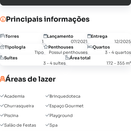
Principais informações
Torres
Lançamento
Entrega
1
07/2021
12/2025
Tipologia
Penthouses
Quartos
Tipo
Possui penthouses
3 - 4 quartos
Suítes
Área total
3 - 4 suítes
172 - 355 m²
Áreas de lazer
Academia
Brinquedoteca
Churrasqueira
Espaço Gourmet
Piscina
Playground
Salão de Festas
Spa