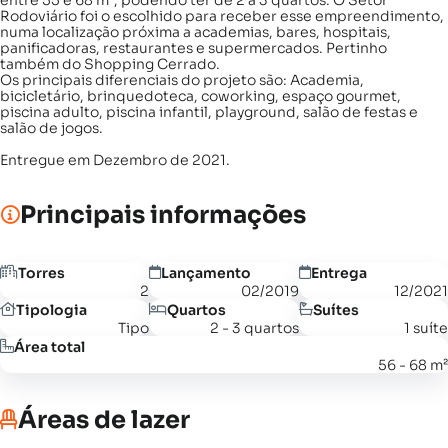
entre 55 e 68 m², podendo ter de 2 a 3 quartos. O Setor
Rodoviário foi o escolhido para receber esse empreendimento,
numa localização próxima a academias, bares, hospitais,
panificadoras, restaurantes e supermercados. Pertinho
também do Shopping Cerrado.
Os principais diferenciais do projeto são: Academia,
bicicletário, brinquedoteca, coworking, espaço gourmet,
piscina adulto, piscina infantil, playground, salão de festas e
salão de jogos.
Entregue em Dezembro de 2021.
Principais informações
Torres
Lançamento
Entrega
2
02/2019
12/2021
Tipologia
Quartos
Suítes
Tipo
2 - 3 quartos
1 suíte
Área total
56 - 68 m²
Áreas de lazer