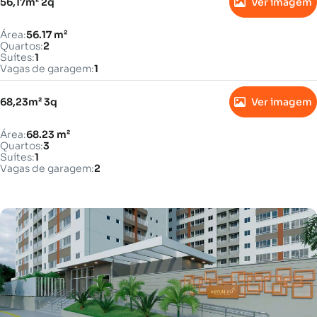
56,17m² 2q
Ver imagem
Área:
56.17 m²
Quartos:
2
Suítes:
1
Vagas de garagem:
1
68,23m² 3q
Ver imagem
Área:
68.23 m²
Quartos:
3
Suítes:
1
Vagas de garagem:
2