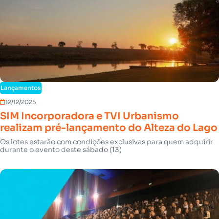
Lançamentos
12/12/2025
SIM Incorporadora e TVI Urbanismo
realizam pré-lançamento do Alteza do Lago
Os lotes estarão com condições exclusivas para quem adquirir
durante o evento deste sábado (13)