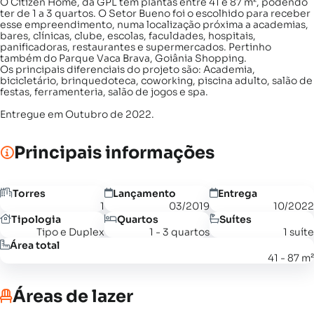
O Citizen Home, da GPL tem plantas entre 41 e 87 m², podendo
ter de 1 a 3 quartos. O Setor Bueno foi o escolhido para receber
esse empreendimento, numa localização próxima a academias,
bares, clínicas, clube, escolas, faculdades, hospitais,
panificadoras, restaurantes e supermercados. Pertinho
também do Parque Vaca Brava, Goiânia Shopping.
Os principais diferenciais do projeto são: Academia,
bicicletário, brinquedoteca, coworking, piscina adulto, salão de
festas, ferramenteria, salão de jogos e spa.
Entregue em Outubro de 2022.
Principais informações
Torres
Lançamento
Entrega
1
03/2019
10/2022
Tipologia
Quartos
Suítes
Tipo e Duplex
1 - 3 quartos
1 suíte
Área total
41 - 87 m²
Áreas de lazer