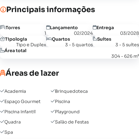
Principais informações
Torres
Lançamento
Entrega
1
02/2024
03/2028
Tipologia
Quartos
Suítes
Tipo e Duplex
3 - 5 quartos
3 - 5 suítes
Área total
304 - 626 m²
Áreas de lazer
Academia
Brinquedoteca
Espaço Gourmet
Piscina
Piscina Infantil
Playground
Quadra
Salão de Festas
Spa