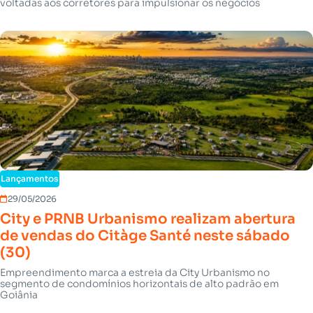
voltadas aos corretores para impulsionar os negócios
Lançamentos
29/05/2026
City e PRNB Urbanismo realizam abertura
de vendas do Citàge Santé neste sábado
(30)
Empreendimento marca a estreia da City Urbanismo no
segmento de condomínios horizontais de alto padrão em
Goiânia