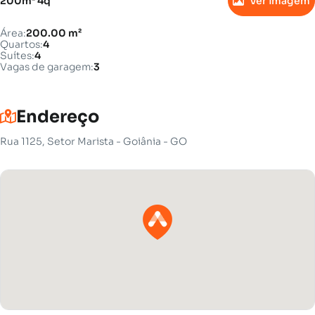
200m² 4q
Ver imagem
Área:
200.00 m²
Quartos:
4
Suítes:
4
Vagas de garagem:
3
Endereço
Rua 1125, Setor Marista - Goiânia - GO