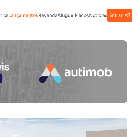
iros
Lançamentos
Revenda
Aluguel
Planos
Notícias
Entrar