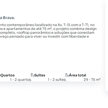
a Brava.
to contemporâneo localizado na Av. T-15 com a T-71, no
s e apartamentos de até 75 m², o projeto combina design
zer completo, rooftop panorâmico e soluções que conectam
ereço pensado para viver ou investir com liberdade e
Quartos
Suítes
Área total
1 - 2 quartos
1 - 2 suítes
29 - 75 m²