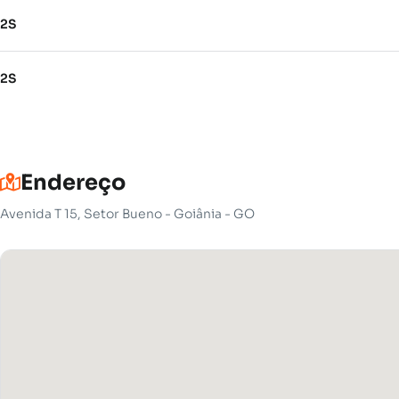
2S
2S
Endereço
Avenida T 15, Setor Bueno - Goiânia - GO