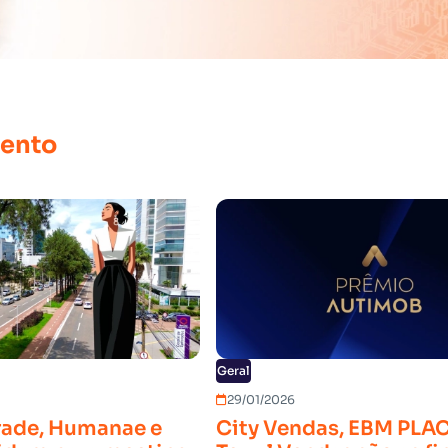
ento
Geral
29/01/2026
ade, Humanae e
City Vendas, EBM PLAC