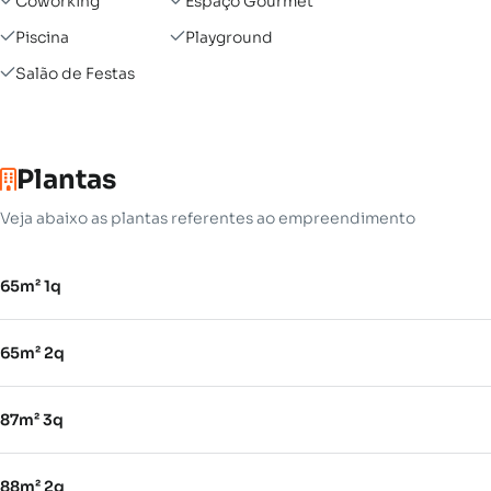
Coworking
Espaço Gourmet
Piscina
Playground
Salão de Festas
Plantas
Veja abaixo as plantas referentes ao empreendimento
65m² 1q
65m² 2q
87m² 3q
88m² 2q