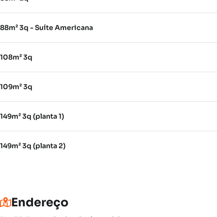
88m² 3q - Suíte Americana
108m² 3q
109m² 3q
149m² 3q (planta 1)
149m² 3q (planta 2)
Endereço