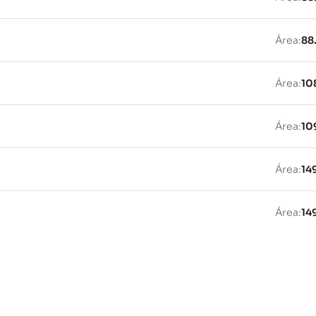
Área:
88
Área:
10
Área:
10
Área:
14
Área:
14