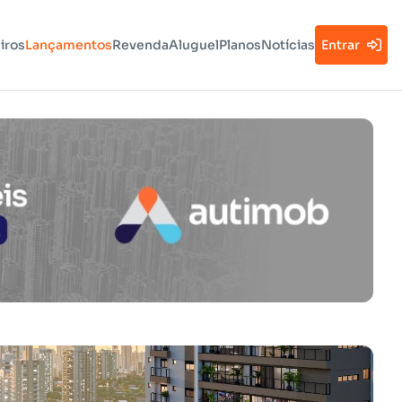
iros
Lançamentos
Revenda
Aluguel
Planos
Notícias
Entrar