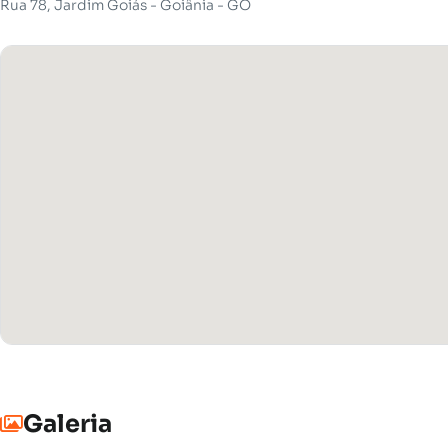
Rua 78, Jardim Goiás - Goiânia - GO
Galeria