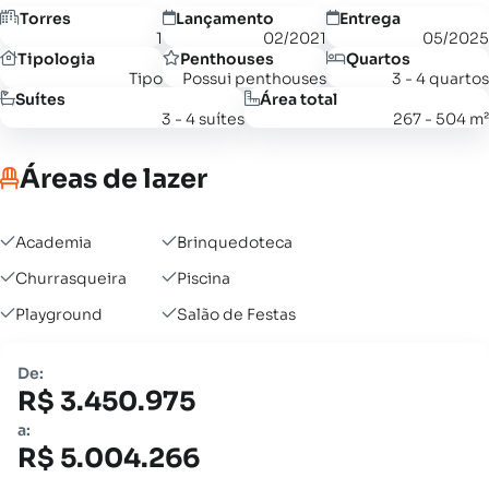
Torres
Lançamento
Entrega
1
02/2021
05/2025
Tipologia
Penthouses
Quartos
Tipo
Possui penthouses
3 - 4 quartos
Suítes
Área total
3 - 4 suítes
267 - 504 m²
Áreas de lazer
Academia
Brinquedoteca
Churrasqueira
Piscina
Playground
Salão de Festas
De:
R$ 3.450.975
a:
R$ 5.004.266